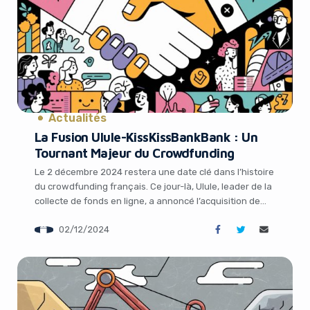
Actualités
La Fusion Ulule-KissKissBankBank : Un
Yes, I will turn off Ad-Blocker
Tournant Majeur du Crowdfunding
Le 2 décembre 2024 restera une date clé dans l’histoire
No Thanks
du crowdfunding français. Ce jour-là, Ulule, leader de la
collecte de fonds en ligne, a annoncé l’acquisition de
son concurrent de longue date, KissKissBankBank.
02/12/2024
Cette fusion stratégique promet de redéfinir le paysage
du financement participatif, offrant de nouvelles
opportunités aux créateurs et contributeurs. Un
mariage […]