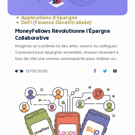
Applications d'épargne
DeFi (Finance Décentralisée)
MoneyFellows Révolutionne l’Épargne
Collaborative
Imaginez un système où des amis, voisins ou collègues
s’unissent pour épargner ensemble, chacun recevant à
tour de rôle une somme conséquente pour réaliser un
projet. Ce concept, appelé ROSCA (Rotating Savings
12/05/2025
and Credit Association), existe depuis des siècles dans
les cultures du monde entier. En Égypte, on l’appelle
gam’eya. Mais que se passe-t-il quand […]