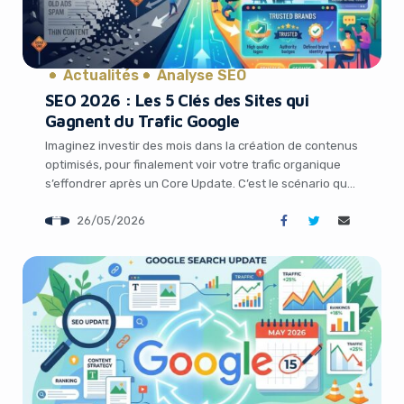
It looks like you're
using an ad-blocker!
Actualités
Analyse SEO
SEO 2026 : Les 5 Clés des Sites qui
Gagnent du Trafic Google
Imaginez investir des mois dans la création de contenus
optimisés, pour finalement voir votre trafic organique
s’effondrer après un Core Update. C’est le scénario que
vivent de nombreux marketeurs et fondateurs de
26/05/2026
startups en ce moment. Une étude récente analysant
plus de 400 sites révèle une transformation profonde
du SEO en 2026 : le simple […]
Yes, I will turn off Ad-Blocker
No Thanks