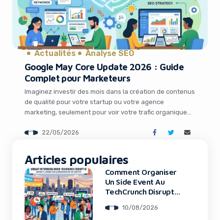
Actualités
Analyse SEO
Google May Core Update 2026 : Guide
Complet pour Marketeurs
Imaginez investir des mois dans la création de contenus
de qualité pour votre startup ou votre agence
marketing, seulement pour voir votre trafic organique
chuter brutalement du jour au lendemain. C’est
22/05/2026
exactement ce que ressentent de nombreux
professionnels du digital en ce moment avec le
déploiement du Google May Core Update 2026. Cette
Articles populaires
mise à […]
Comment Organiser
Un Side Event Au
TechCrunch Disrupt
2026
10/08/2026