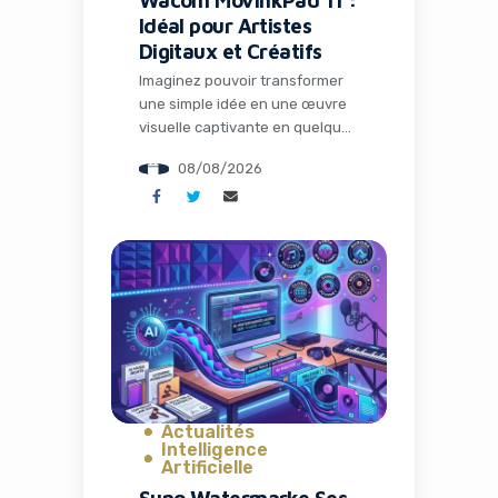
Idéal pour Artistes
Digitaux et Créatifs
Imaginez pouvoir transformer
une simple idée en une œuvre
visuelle captivante en quelques
minutes, sans quitter votre
08/08/2026
canapé ou votre bureau
nomade. Dans un monde où le
contenu visuel règne en maître
sur les réseaux sociaux et les
campagnes marketing,
disposer du bon outil peut faire
toute la différence entre un
projet amateur et une […]
Actualités
Intelligence
Artificielle