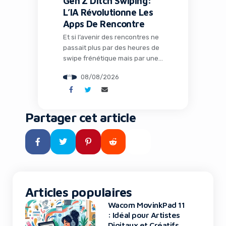
Gen Z Ditch Swiping:
L’IA Révolutionne Les
Apps De Rencontre
Et si l’avenir des rencontres ne
passait plus par des heures de
swipe frénétique mais par une
intelligence artificielle qui
08/08/2026
comprend vraiment qui vous
êtes ? C’est le pari audacieux
que fait Ditto, une application
qui séduit la Gen Z en
Partager cet article
remplaçant les interfaces
addictives par un système de
matchmaking intelligent et des
rendez-vous concrets. […]
Articles populaires
Bench Facture-t-il Deux Fois ses Clients ?
Décryptage
Wacom MovinkPad 11
: Idéal pour Artistes
Digitaux et Créatifs