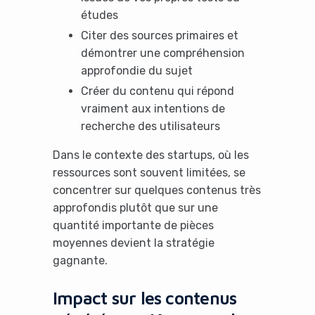
études
Citer des sources primaires et
démontrer une compréhension
approfondie du sujet
It looks like you're
Créer du contenu qui répond
vraiment aux intentions de
using an ad-blocker!
recherche des utilisateurs
Dans le contexte des startups, où les
ressources sont souvent limitées, se
concentrer sur quelques contenus très
approfondis plutôt que sur une
quantité importante de pièces
moyennes devient la stratégie
gagnante.
Impact sur les contenus
Yes, I will turn off Ad-Blocker