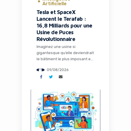
Artificielle
Tesla et SpaceX
Lancent le Terafab :
16,8 Milliards pour une
Usine de Puces
Révolutionnaire
Imaginez une usine si
gigantesque qu’elle deviendrait
le bâtiment le plus imposant et
le plus précieux de la planète.
09/08/2026
C’est exactement le projet
ambitieux que Tesla et SpaceX
viennent d’annoncer : le
Terafab, une fabrique de semi-
conducteurs révolutionnaire au
Texas qui pourrait redéfinir
l’avenir de l’intelligence
artificielle et de la robotique.
Pour les entrepreneurs, les […]