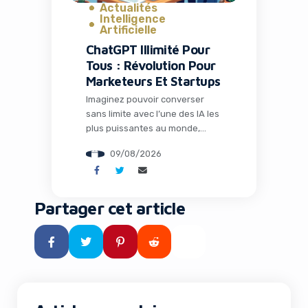
Actualités
Intelligence
Artificielle
ChatGPT Illimité Pour
Tous : Révolution Pour
Marketeurs Et Startups
Imaginez pouvoir converser
sans limite avec l’une des IA les
plus puissantes au monde,
sans payer un centime. C’est
09/08/2026
désormais une réalité grâce à
la dernière annonce d’OpenAI
qui bouleverse l’accès à
l’intelligence artificielle. Pour les
Partager cet article
professionnels du marketing,
les entrepreneurs et les
équipes de startups, cette
évolution représente bien plus
Meta Durcit Sa Lutte Contre Le Contenu
Non Original
qu’une simple mise à […]