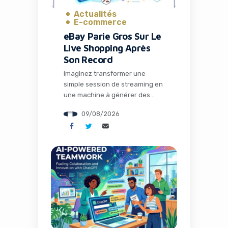
Actualités
E-commerce
eBay Parie Gros Sur Le
Live Shopping Après
Son Record
Imaginez transformer une
simple session de streaming en
une machine à générer des
ventes multipliées par trois.
09/08/2026
C’est précisément ce que vit
eBay en ce moment avec son
ambitieux pari sur le live
shopping. Alors que le géant du
e-commerce dévoile des
résultats exceptionnels pour
son deuxième trimestre 2026,
une tendance claire émerge : le
[…]