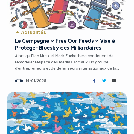
Actualités
La Campagne « Free Our Feeds » Vise à
Protéger Bluesky des Milliardaires
Yes, I will turn off Ad-Blocker
Alors qu’Elon Musk et Mark Zuckerberg continuent de
remodeler l’espace des médias sociaux, un groupe
No Thanks
d’entrepreneurs et de défenseurs internationaux de la
technologie a lancé une campagne visant à protéger
14/01/2025
les médias sociaux du contrôle et de l’influence des
milliardaires. L’initiative, baptisée Free Our Feeds, a pour
but de protéger la technologie sous-jacente de Bluesky,
[…]