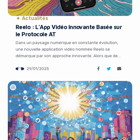
Actualités
Reelo : L’App Vidéo Innovante Basée sur
le Protocole AT
Dans un paysage numérique en constante évolution,
une nouvelle application vidéo nommée Reelo se
démarque par son approche innovante. Alors que de
nombreux développeurs se concentrent sur la création
29/01/2025
d’ »un TikTok pour Bluesky », Reelo emprunte une voie
différente en s’appuyant directement sur le protocole
sous-jacent AT, ouvrant ainsi un univers de possibilités
passionnantes. Au-delà des […]