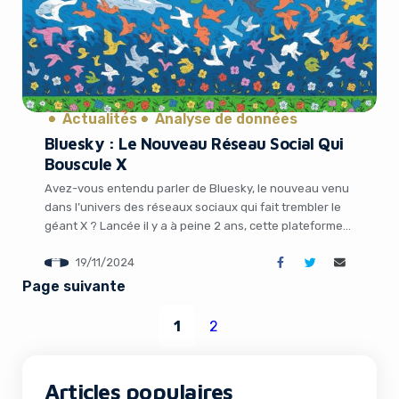
Actualités
Analyse de données
Bluesky : Le Nouveau Réseau Social Qui
Bouscule X
Avez-vous entendu parler de Bluesky, le nouveau venu
dans l’univers des réseaux sociaux qui fait trembler le
géant X ? Lancée il y a à peine 2 ans, cette plateforme
décentralisée basée sur le protocole AT affiche déjà
19/11/2024
plus de 20 millions d’utilisateurs. Découvrons ensemble
ce qui fait son succès et la différencie de ses […]
Page suivante
1
2
Articles populaires