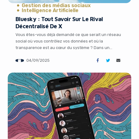
Gestion des médias sociaux
Intelligence Artificielle
Bluesky : Tout Savoir Sur Le Rival
Décentralisé De X
Vous êtes-vous déjà demandé ce que serait un réseau
social où vous contrôlez vos données et où la
transparence est au cœur du système ? Dans un
monde où les plateformes comme X évoluent sous
04/09/2025
l’influence de décisions controversées, une alternative
émerge avec force : Bluesky. Lancé sous l’impulsion de
Jack Dorsey, ancien PDG de […]