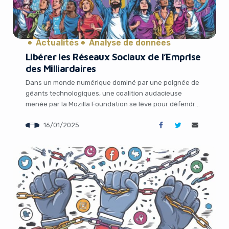
Actualités
Analyse de données
Libérer les Réseaux Sociaux de l’Emprise
des Milliardaires
Dans un monde numérique dominé par une poignée de
géants technologiques, une coalition audacieuse
menée par la Mozilla Foundation se lève pour défendre
l’indépendance des réseaux sociaux. Baptisée « Free
16/01/2025
Our Feeds », cette campagne ambitieuse vise à bâtir
une nouvelle infrastructure sociale fondée sur le
protocole AT, une technologie open-source
It looks like you're
prometteuse qui pourrait révolutionner notre façon […]
using an ad-blocker!