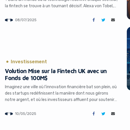
la fintech se trouve à un tournant décisif. Alexa von Tobel,
entrepreneuse visionnaire et fondatrice d’Inspired Capital,
parle de « fintech 3.0 » comme d’une vague d’innovations
08/07/2025
profondes, prêtes à transformer la manière dont nous […]
Investissement
Volution Mise sur la Fintech UK avec un
Fonds de 100M$
Imaginez une ville où l’innovation financière bat son plein, où
des startups redéfinissent la manière dont nous gérons
notre argent, et où les investisseurs affluent pour soutenir
cette révolution. Bienvenue à Londres, épicentre mondial de
la fintech. Alors que le secteur britannique connaît une
10/05/2025
croissance fulgurante, avec des acteurs comme Revolut
affichant un profit d’un […]