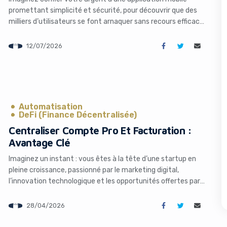
promettant simplicité et sécurité, pour découvrir que des
milliers d’utilisateurs se font arnaquer sans recours efficace.
C’est précisément ce qui s’est passé avec Cash App,
l’application phare de Block, qui vient de conclure un accord
12/07/2026
de 45 millions de dollars avec 46 États américains. Cette
affaire révèle […]
Automatisation
DeFi (Finance Décentralisée)
s like you're using an ad-
Centraliser Compte Pro Et Facturation :
Avantage Clé
Imaginez un instant : vous êtes à la tête d’une startup en
pleine croissance, passionné par le marketing digital,
l’innovation technologique et les opportunités offertes par
l’IA. Pourtant, chaque fin de mois, vous passez des heures à
jongler entre votre compte bancaire professionnel et votre
28/04/2026
outil de facturation séparé. Des paiements non rapprochés,
Yes, I will turn off Ad-Blocker
No Thanks
des relances […]