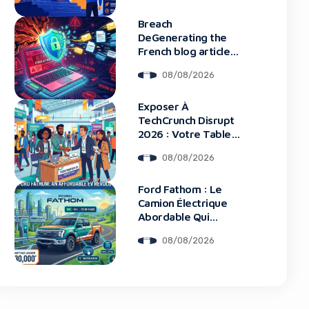
Breach
DeGenerating the
French blog article
Données Framework
08/08/2026
: Tous Les Clients
Touchés
Exposer À
TechCrunch Disrupt
2026 : Votre Table
Au Cœur De
08/08/2026
L’Innovation
blocker!
Ford Fathom : Le
Camion Électrique
Abordable Qui
Bouleverse Le
08/08/2026
Marché