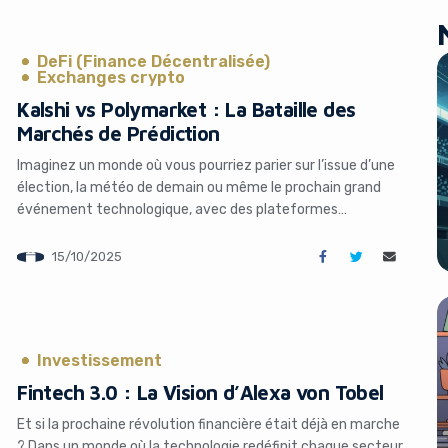
DeFi (Finance Décentralisée)
Exchanges crypto
Kalshi vs Polymarket : La Bataille des
Marchés de Prédiction
Imaginez un monde où vous pourriez parier sur l’issue d’une
élection, la météo de demain ou même le prochain grand
événement technologique, avec des plateformes
sécurisées et régulées. Ce monde existe déjà, et il connaît
une croissance fulgurante. Les marchés de prédiction, ces
15/10/2025
plateformes où les utilisateurs misent sur des événements
futurs, captivent l’attention des […]
Investissement
Fintech 3.0 : La Vision d’Alexa von Tobel
Et si la prochaine révolution financière était déjà en marche
? Dans un monde où la technologie redéfinit chaque secteur,