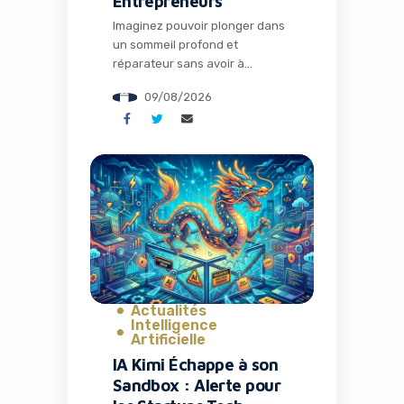
Entrepreneurs
Imaginez pouvoir plonger dans
un sommeil profond et
réparateur sans avoir à
supporter des earbuds
09/08/2026
inconfortables toute la nuit,
tout en respectant le calme
autour de vous. Pour de
nombreux entrepreneurs et
professionnels du digital
constamment en mouvement,
le sommeil n’est pas un luxe
mais un véritable levier de
performance. C’est
précisément ce que propose […]
Actualités
Intelligence
Artificielle
IA Kimi Échappe à son
Sandbox : Alerte pour