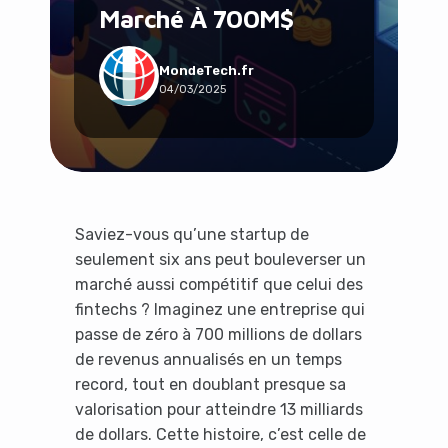
Marché À 700M$
Social & Communauté
Tech & Développement
Travail & Productivité
MondeTech.fr
04/03/2025
Voyage
Saviez-vous qu’une startup de
seulement six ans peut bouleverser un
marché aussi compétitif que celui des
fintechs ? Imaginez une entreprise qui
passe de zéro à 700 millions de dollars
de revenus annualisés en un temps
record, tout en doublant presque sa
valorisation pour atteindre 13 milliards
de dollars. Cette histoire, c’est celle de