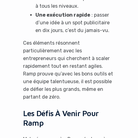
à tous les niveaux.
Une exécution rapide
: passer
d’une idée à un spot publicitaire
en dix jours, c’est du jamais-vu.
Ces éléments résonnent
particulièrement avec les
entrepreneurs qui cherchent à scaler
rapidement tout en restant agiles.
Ramp prouve qu’avec les bons outils et
une équipe talentueuse, il est possible
It looks like you're
de défier les plus grands, même en
using an ad-blocker!
partant de zéro.
Les Défis À Venir Pour
Ramp