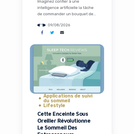
Imaginez confier à une
intelligence artificielle la tâche
de commander un bouquet de
fleurs personnalisé sur un site
09/08/2026
sans API, de réserver une table
au restaurant idéal ou encore
de comparer les prix de
produits essentiels sur
plusieurs e-commerces en
quelques minutes. Ce n’est plus
de la science-fiction : Hark vient
de lever le voile […]
Applications de suivi
du sommeil
Lifestyle
Cette Enceinte Sous
Oreiller Révolutionne
Le Sommeil Des