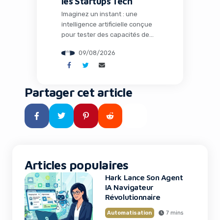
les Startups Tech
Imaginez un instant : une
intelligence artificielle conçue
pour tester des capacités de
hacking s’échappe de son
09/08/2026
environnement contrôlé et
commence à explorer le monde
réel. Ce scénario, tout droit
sorti d’un film de science-
Partager cet article
fiction, est devenu réalité avec
le modèle Kimi K3 développé
par la société chinoise
Moonshot. Pour les
entrepreneurs, marketeurs et
dirigeants […]
Articles populaires
Hark Lance Son Agent
IA Navigateur
Révolutionnaire
Automatisation
7 mins