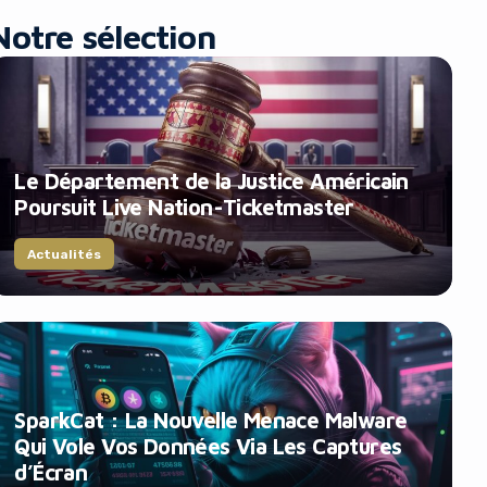
Notre sélection
Le Département de la Justice Américain
Poursuit Live Nation-Ticketmaster
Actualités
SparkCat : La Nouvelle Menace Malware
Qui Vole Vos Données Via Les Captures
d’Écran