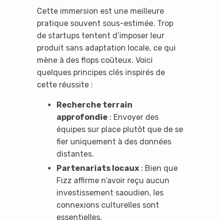
Cette immersion est une meilleure
pratique souvent sous-estimée. Trop
de startups tentent d’imposer leur
produit sans adaptation locale, ce qui
It looks like you're
mène à des flops coûteux. Voici
quelques principes clés inspirés de
using an ad-blocker!
cette réussite :
Recherche terrain
approfondie
: Envoyer des
équipes sur place plutôt que de se
fier uniquement à des données
distantes.
Partenariats locaux
: Bien que
Fizz affirme n’avoir reçu aucun
investissement saoudien, les
connexions culturelles sont
Yes, I will turn off Ad-Blocker
essentielles.