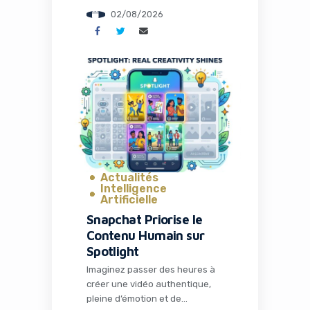
votre concentration qui fond
02/08/2026
plus vite que votre glace. Pour
les entrepreneurs, les
freelances et les
professionnels nomades, la
chaleur n’est pas qu’un
désagrément : c’est un frein à la
productivité. En 2026, avec des
vagues de chaleur de plus en
plus […]
Actualités
Intelligence
Artificielle
Snapchat Priorise le
Contenu Humain sur
Spotlight
Imaginez passer des heures à
créer une vidéo authentique,
pleine d’émotion et de