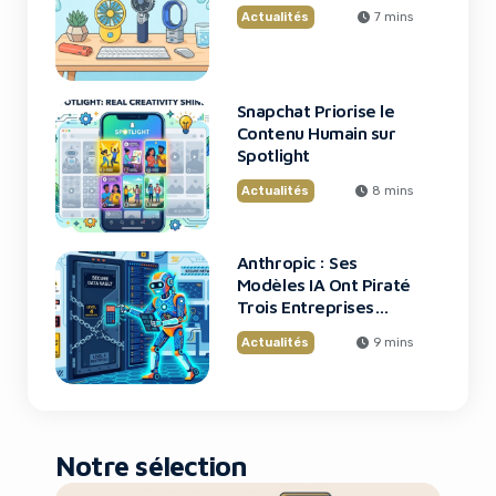
Actualités
7 mins
Snapchat Priorise le
Contenu Humain sur
Spotlight
Actualités
8 mins
Anthropic : Ses
Modèles IA Ont Piraté
Trois Entreprises
Lors de Tests
Actualités
9 mins
10 Meilleurs Outils pour Envoyer des SMS
en Masse
Notre sélection