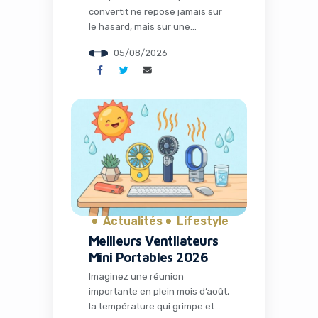
convertit ne repose jamais sur
le hasard, mais sur une
structure millimétrée. Pour
05/08/2026
transformer vos prospects en
clients, votre message doit
suivre un canevas précis qui
allie psychologie et technique —
accroche, tension, résolution,
action. Vous avez sans doute
déjà ressenti cette frustration :
votre contenu est ignoré après
trois secondes […]
Actualités
Lifestyle
Meilleurs Ventilateurs
Mini Portables 2026
Imaginez une réunion
importante en plein mois d’août,
la température qui grimpe et