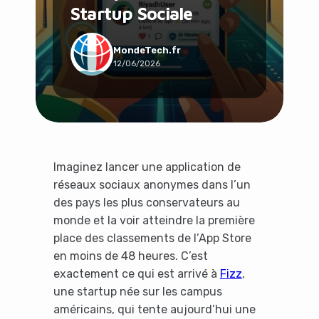
Startup Sociale
Social & Communauté
Tech & Développement
Travail & Productivité
MondeTech.fr
12/06/2026
Voyage
Imaginez lancer une application de
réseaux sociaux anonymes dans l’un
des pays les plus conservateurs au
monde et la voir atteindre la première
place des classements de l’App Store
en moins de 48 heures. C’est
exactement ce qui est arrivé à
Fizz
,
une startup née sur les campus
américains, qui tente aujourd’hui une