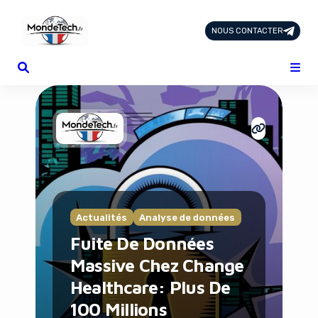
NOUS CONTACTER
Page d'Accueil
Tous les Articles
Nous Contacter
Catégories
Add-ons
Design & Créativité
E-commerce
Famille
Finance
Actualités
Analyse de données
Intelligence Artificielle
Fuite De Données
Lifestyle
Massive Chez Change
Marketing & Ventes
Plateformes
Healthcare: Plus De
Produits physiques
100 Millions
Santé et Forme