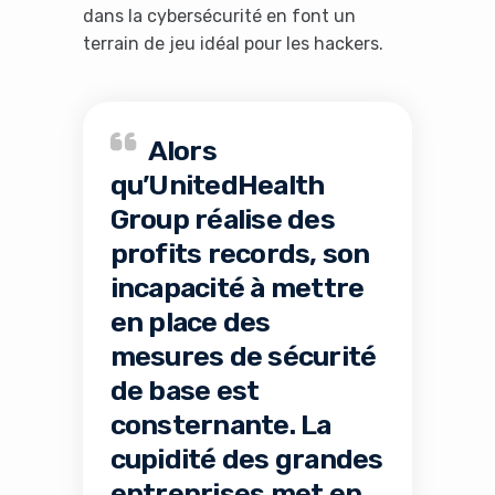
dans la cybersécurité en font un
terrain de jeu idéal pour les hackers.
Alors
qu’UnitedHealth
Group réalise des
profits records, son
incapacité à mettre
en place des
It looks like you're
mesures de sécurité
using an ad-blocker!
de base est
consternante. La
cupidité des grandes
entreprises met en