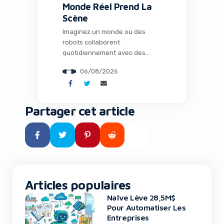
Monde Réel Prend La
Scène
Imaginez un monde où des
robots collaborent
quotidiennement avec des
humains dans les usines, où
06/08/2026
l’intelligence artificielle opère
loin de tout cloud dans des
environnements extrêmes, et
où des espèces éteintes depuis
Partager cet article
des millénaires pourraient
fouler à nouveau notre planète
grâce à la biologie de synthèse.
Ce n’est plus de la science-
fiction : c’est le […]
Articles populaires
Naïve Lève 28,5M$
Pour Automatiser Les
Entreprises