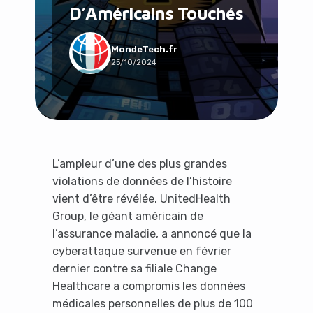
D’Américains Touchés
Social & Communauté
Tech & Développement
Travail & Productivité
MondeTech.fr
25/10/2024
Voyage
L’ampleur d’une des plus grandes
violations de données de l’histoire
vient d’être révélée. UnitedHealth
Group, le géant américain de
l’assurance maladie, a annoncé que la
cyberattaque survenue en février
dernier contre sa filiale Change
Healthcare a compromis les données
médicales personnelles de plus de 100