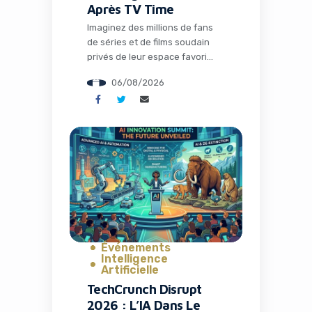
Après TV Time
Imaginez des millions de fans
de séries et de films soudain
privés de leur espace favori
pour discuter théories,
06/08/2026
partager memes et suivre leurs
visionnages en communauté.
C’est exactement ce qui s’est
passé avec la fermeture de TV
Time, une application culte qui
avait conquis plus de 26
millions d’installations. Mais
l’histoire ne s’arrête pas […]
Événements
Intelligence
Artificielle
TechCrunch Disrupt
2026 : L’IA Dans Le