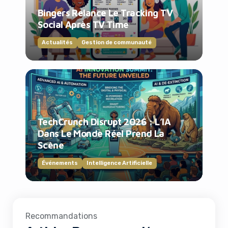
Bingers Relance Le Tracking TV
Social Après TV Time
Actualités
Gestion de communauté
TechCrunch Disrupt 2026 : L’IA
Dans Le Monde Réel Prend La
Scène
Événements
Intelligence Artificielle
Recommandations