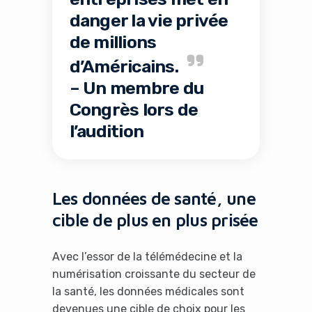
danger la vie privée
de millions
d’Américains.
– Un membre du
Congrès lors de
Yes, I will turn off Ad-Blocker
l’audition
No Thanks
Les données de santé, une
cible de plus en plus prisée
Avec l’essor de la télémédecine et la
numérisation croissante du secteur de
la santé, les données médicales sont
devenues une cible de choix pour les