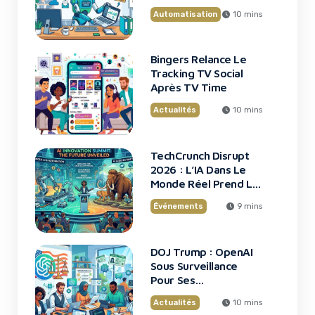
Automatisation
10 mins
Bingers Relance Le
Tracking TV Social
Après TV Time
Actualités
10 mins
TechCrunch Disrupt
2026 : L’IA Dans Le
Monde Réel Prend La
Scène
Événements
9 mins
DOJ Trump : OpenAI
Sous Surveillance
Pour Ses
Recrutements
Actualités
10 mins