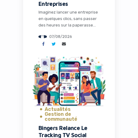
Entreprises
Imaginez lancer une entreprise
en quelques clics, sans passer
des heures sur la paperasse
administrative, la configuration
07/08/2026
des outils ou la recherche de
solutions techniques. C’est
précisément ce que propose
Naïve, une startup qui vient de
lever 28,5 millions de dollars
pour transformer radicalement
la façon dont les entrepreneurs
et les développeurs lancent et
gèrent […]
Actualités
Gestion de
communauté
Bingers Relance Le
Tracking TV Social