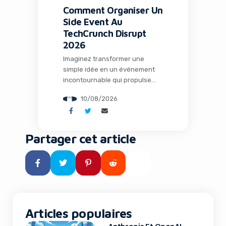
Comment Organiser Un
Side Event Au
TechCrunch Disrupt
2026
Imaginez transformer une
simple idée en un événement
incontournable qui propulse
votre startup sous les
10/08/2026
projecteurs du TechCrunch
Disrupt. En 2026, cet
événement majeur à San
Francisco offre une opportunité
Partager cet article
unique : organiser votre propre
side event. Pour les
entrepreneurs, marketeurs et
passionnés de technologie,
c’est l’occasion rêvée de créer
des connexions authentiques,
de générer […]
Articles populaires