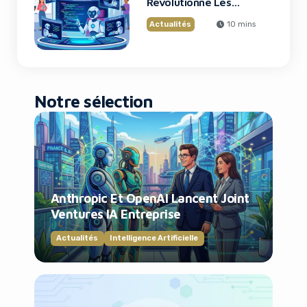
Révolutionne Les
Grands Projets De
Actualités
10 mins
Code
Notre sélection
Anthropic Et OpenAI Lancent Joint
Ventures IA Entreprise
Actualités
Intelligence Artificielle