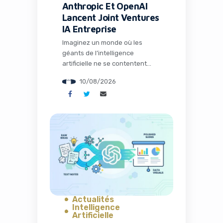
Anthropic Et OpenAI
Lancent Joint Ventures
IA Entreprise
Imaginez un monde où les
géants de l’intelligence
artificielle ne se contentent
plus de vendre des modèles,
10/08/2026
mais s’associent directement
aux acteurs de la finance pour
transformer en profondeur les
opérations des entreprises.
C’est exactement ce qui se
passe en ce moment avec
Anthropic et OpenAI, qui
lancent simultanément des
joint-ventures dédiées aux
services IA […]
Actualités
Intelligence
Artificielle