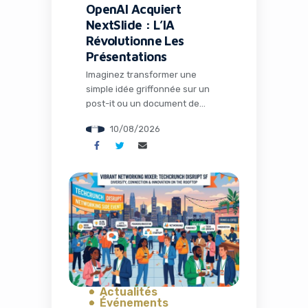
OpenAI Acquiert
NextSlide : L’IA
Révolutionne Les
Présentations
Imaginez transformer une
simple idée griffonnée sur un
post-it ou un document de
recherche désorganisé en une
10/08/2026
présentation visuellement
époustouflante en quelques
secondes. C’est exactement ce
que promettait NextSlide, la
startup qui vient d’être
rachetée par OpenAI. Cette
acquisition marque un tournant
significatif dans l’évolution des
outils d’intelligence artificielle
dédiés à la communication
professionnelle. Dans […]
Actualités
Événements