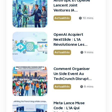
Anthropic Et OpenAI
Lancent Joint
Ventures IA
Entreprise
Actualités
10 mins
OpenAI Acquiert
NextSlide : L’IA
Révolutionne Les
Présentations
Actualités
9 mins
Comment Organiser
Un Side Event Au
TechCrunch Disrupt
2026
Actualités
8 mins
Meta Lance Muse
Code : L’IA Qui