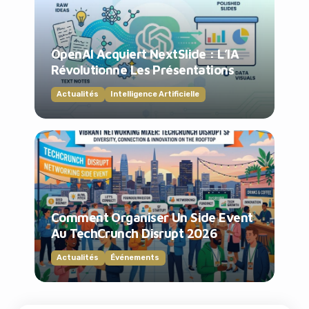
OpenAI Acquiert NextSlide : L’IA
Révolutionne Les Présentations
Actualités
Intelligence Artificielle
Comment Organiser Un Side Event
Au TechCrunch Disrupt 2026
Actualités
Événements