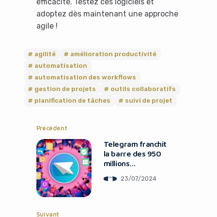
efficacité. Testez ces logiciels et
adoptez dès maintenant une approche
agile !
agilité
amélioration productivité
automatisation
automatisation des workflows
Yes, I will turn off Ad-Blocker
gestion de projets
outils collaboratifs
planification de tâches
suivi de projet
No Thanks
Précédent
Telegram franchit
la barre des 950
millions
d’utilisateurs et
23/07/2024
Prépare le
Lancement d’un
App Store
Suivant