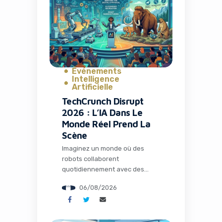
avait conquis plus de 26
millions d’installations. Mais
l’histoire ne s’arrête pas […]
Événements
Intelligence
Artificielle
TechCrunch Disrupt
2026 : L’IA Dans Le
Monde Réel Prend La
Scène
Imaginez un monde où des
robots collaborent
quotidiennement avec des
humains dans les usines, où
06/08/2026
l’intelligence artificielle opère
loin de tout cloud dans des
environnements extrêmes, et
où des espèces éteintes depuis