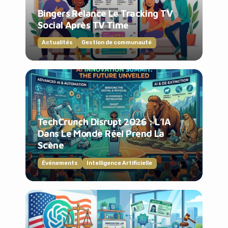
Bingers Relance Le Tracking TV
Social Après TV Time
Actualités
Gestion de communauté
TechCrunch Disrupt 2026 : L’IA
Dans Le Monde Réel Prend La
Scène
Événements
Intelligence Artificielle