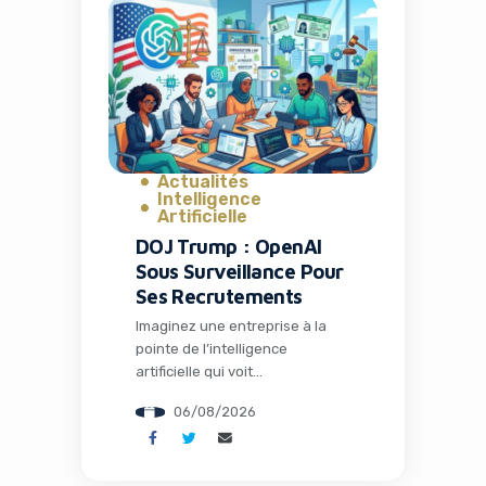
des millénaires pourraient
fouler à nouveau notre planète
grâce à la biologie de synthèse.
Ce n’est plus de la science-
fiction : c’est le […]
Actualités
Intelligence
Artificielle
DOJ Trump : OpenAI
Sous Surveillance Pour
Ses Recrutements
Imaginez une entreprise à la
pointe de l’intelligence
artificielle qui voit
soudainement ses pratiques de
06/08/2026
recrutement scrutées au plus
haut niveau par le
gouvernement américain. C’est
exactement ce qui arrive à