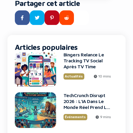
Partager cet article
OpenAI en ce mois d’août 2026.
Le Department of Justice (DOJ)
sous l’administration Trump a
annoncé une surveillance de
trois ans sur les processus […]
Articles populaires
Bingers Relance Le
Tracking TV Social
Après TV Time
Actualités
10 mins
TechCrunch Disrupt
2026 : L’IA Dans Le
Monde Réel Prend La
Scène
Événements
9 mins