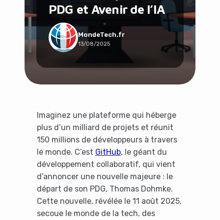
PDG et Avenir de l’IA
Social & Communauté
Tech & Développement
Travail & Productivité
MondeTech.fr
13/08/2025
Voyage
Imaginez une plateforme qui héberge
plus d’un milliard de projets et réunit
150 millions de développeurs à travers
le monde. C’est
GitHub
, le géant du
développement collaboratif, qui vient
d’annoncer une nouvelle majeure : le
départ de son PDG, Thomas Dohmke.
Cette nouvelle, révélée le 11 août 2025,
secoue le monde de la tech, des