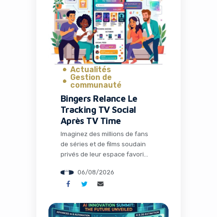
Actualités
Gestion de
communauté
Bingers Relance Le
Tracking TV Social
Après TV Time
Imaginez des millions de fans
de séries et de films soudain
privés de leur espace favori
pour discuter théories,
06/08/2026
partager memes et suivre leurs
visionnages en communauté.
C’est exactement ce qui s’est
passé avec la fermeture de TV
Time, une application culte qui