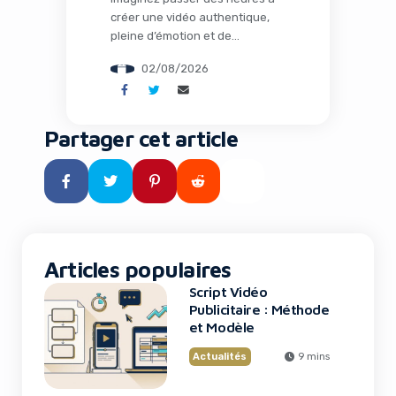
créer une vidéo authentique,
pleine d’émotion et de
créativité humaine, seulement
02/08/2026
pour voir des contenus générés
par IA inonder votre feed et
capter toute l’attention. C’est
une frustration que de
Partager cet article
nombreux créateurs
connaissent trop bien. Mais
Snapchat vient de changer la
donne en annonçant qu’il ne
récompensera plus les vidéos
[…]
Articles populaires
Script Vidéo
Publicitaire : Méthode
et Modèle
Actualités
9 mins