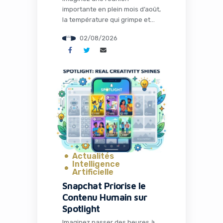
importante en plein mois d’août,
la température qui grimpe et
votre concentration qui fond
02/08/2026
plus vite que votre glace. Pour
les entrepreneurs, les
freelances et les
professionnels nomades, la
chaleur n’est pas qu’un
désagrément : c’est un frein à la
productivité. En 2026, avec des
vagues de chaleur de plus en
plus […]
Actualités
Intelligence
Artificielle
Snapchat Priorise le
Contenu Humain sur
Spotlight
Imaginez passer des heures à