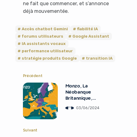
ne fait que commencer, et s’annonce
déjà mouvementée.
It looks like you're
using an ad-blocker!
Accès chatbot Gemini
fiabilité IA
forums utilisateurs
Google Assistant
IA assistants vocaux
performance utilisateur
stratégie produits Google
transition IA
Précédent
Monzo, La
Néobanque
Britannique,
Affiche Son
Yes, I will turn off Ad-Blocker
03/06/2024
Premier Bénéfice
Annuel
No Thanks
Suivant