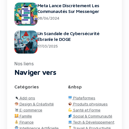
Meta Lance Discrètement Les
Communautés Sur Messenger
08/06/2024
Un Scandale de Cybersécurité
Ébranle le DOGE
17/03/2025
Nos liens
Naviger vers
Catégories
&nbsp
Add-ons
Plateformes
Design & Créativité
Produits physiques
E-commerce
Santé et Forme
Famille
Social & Communauté
Finance
Tech & Développement
Intelligence Artificielle
Travail & Productivité