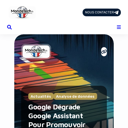
NOUS CONTACTER
Page d'Accueil
Tous les Articles
Nous Contacter
Catégories
Add-ons
Design & Créativité
E-commerce
Famille
Finance
Intelligence Artificielle
Actualités
Analyse de données
Lifestyle
Google Dégrade
Marketing & Ventes
Plateformes
Google Assistant
Produits physiques
Pour Promouvoir
Santé et Forme