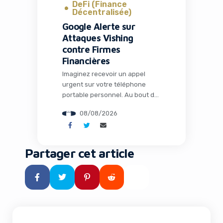
DeFi (Finance
Décentralisée)
Google Alerte sur
Attaques Vishing
contre Firmes
Financières
Imaginez recevoir un appel
urgent sur votre téléphone
portable personnel. Au bout du
fil, un collègue semble paniqué :
08/08/2026
un problème technique bloque
l’accès à un dossier critique
pour une fusion-acquisition
imminente. Quelques clics plus
Partager cet article
tard, vos identifiants et codes
MFA sont compromis. C’est
exactement ce qui arrive aux
employés de grandes firmes
financières américaines […]