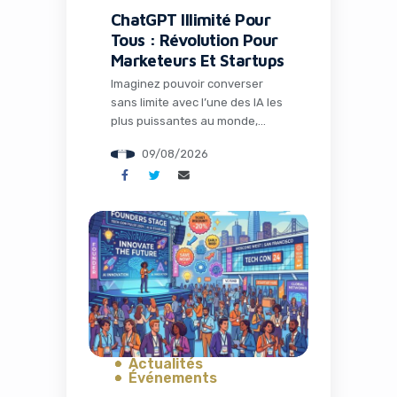
ChatGPT Illimité Pour
Tous : Révolution Pour
Marketeurs Et Startups
Imaginez pouvoir converser
sans limite avec l’une des IA les
plus puissantes au monde,
sans payer un centime. C’est
09/08/2026
désormais une réalité grâce à
la dernière annonce d’OpenAI
qui bouleverse l’accès à
l’intelligence artificielle. Pour les
professionnels du marketing,
les entrepreneurs et les
équipes de startups, cette
évolution représente bien plus
qu’une simple mise à […]
Actualités
Événements