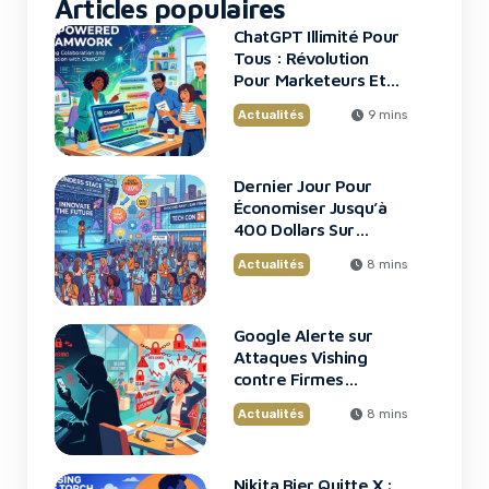
Articles populaires
ChatGPT Illimité Pour
Tous : Révolution
Pour Marketeurs Et
Startups
Actualités
9 mins
Dernier Jour Pour
Économiser Jusqu’à
400 Dollars Sur
TechCrunch Disrupt
Actualités
8 mins
2026
Google Alerte sur
Attaques Vishing
contre Firmes
Financières
Actualités
8 mins
Nikita Bier Quitte X :