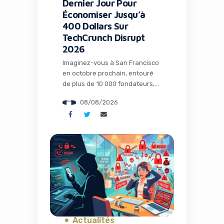
Dernier Jour Pour
Économiser Jusqu’à
400 Dollars Sur
TechCrunch Disrupt
2026
Imaginez-vous à San Francisco
en octobre prochain, entouré
de plus de 10 000 fondateurs,
investisseurs et innovateurs
08/08/2026
technologiques, en train de
discuter des prochaines
grandes révolutions qui
façonneront l’économie
mondiale. C’est exactement ce
que propose TechCrunch
Disrupt 2026, et aujourd’hui
marque le dernier jour pour
bénéficier d’une réduction
exceptionnelle allant jusqu’à
400 dollars sur votre […]
Actualités