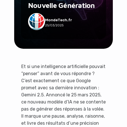
Nouvelle Génération
Social & Communauté
Tech & Développement
Travail & Productivité
MondeTech.fr
25/03/2025
Voyage
Et si une intelligence artificielle pouvait
“penser” avant de vous répondre ?
C’est exactement ce que Google
promet avec sa dernière innovation :
Gemini 2.5. Annoncé le 25 mars 2025,
ce nouveau modèle d’IA ne se contente
pas de générer des réponses à la volée.
Il marque une pause, analyse, raisonne,
et livre des résultats d’une précision