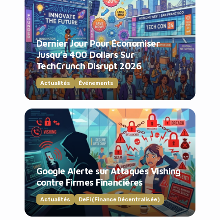
Dernier Jour Pour Économiser
Jusqu’à 400 Dollars Sur
TechCrunch Disrupt 2026
Actualités
Événements
Google Alerte sur Attaques Vishing
contre Firmes Financières
Actualités
DeFi (Finance Décentralisée)