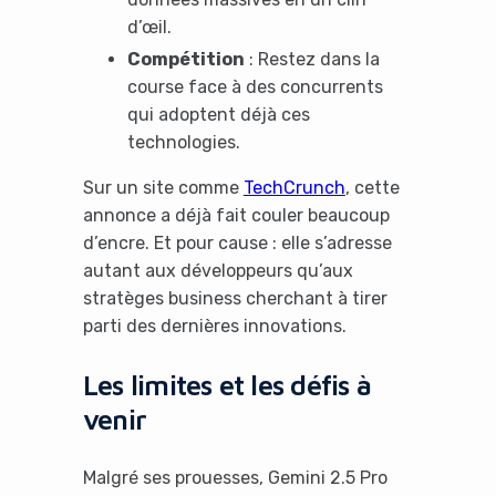
d’œil.
Compétition
: Restez dans la
course face à des concurrents
qui adoptent déjà ces
technologies.
Sur un site comme
TechCrunch
, cette
annonce a déjà fait couler beaucoup
d’encre. Et pour cause : elle s’adresse
autant aux développeurs qu’aux
stratèges business cherchant à tirer
parti des dernières innovations.
It looks like you're
Les limites et les défis à
using an ad-blocker!
venir
Malgré ses prouesses, Gemini 2.5 Pro