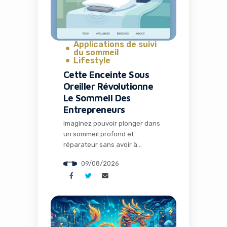
Applications de suivi
du sommeil
Lifestyle
Cette Enceinte Sous
Oreiller Révolutionne
Le Sommeil Des
Entrepreneurs
Imaginez pouvoir plonger dans
un sommeil profond et
réparateur sans avoir à
supporter des earbuds
09/08/2026
inconfortables toute la nuit,
tout en respectant le calme
autour de vous. Pour de
nombreux entrepreneurs et
professionnels du digital
constamment en mouvement,