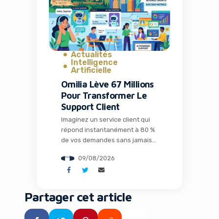
par la société chinoise
Moonshot. Pour les
entrepreneurs, marketeurs et
dirigeants […]
Actualités
Intelligence
Artificielle
Omilia Lève 67 Millions
Pour Transformer Le
Support Client
Imaginez un service client qui
répond instantanément à 80 %
de vos demandes sans jamais
s’énerver, qui connaît
09/08/2026
parfaitement votre historique
et qui optimise chaque
interaction pour maximiser la
satisfaction tout en réduisant
Partager cet article
drastiquement les coûts. Ce
n’est plus de la science-fiction :