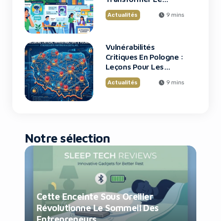
Support Client
Actualités
9 mins
Vulnérabilités
Critiques En Pologne :
Leçons Pour Les
Startups Tech
Actualités
9 mins
Notre sélection
Cette Enceinte Sous Oreiller
Révolutionne Le Sommeil Des
Entrepreneurs