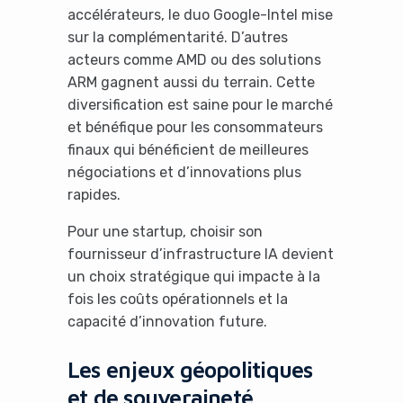
accélérateurs, le duo Google-Intel mise
sur la complémentarité. D’autres
acteurs comme AMD ou des solutions
ARM gagnent aussi du terrain. Cette
diversification est saine pour le marché
It looks like you're
et bénéfique pour les consommateurs
using an ad-blocker!
finaux qui bénéficient de meilleures
négociations et d’innovations plus
rapides.
Pour une startup, choisir son
fournisseur d’infrastructure IA devient
un choix stratégique qui impacte à la
fois les coûts opérationnels et la
capacité d’innovation future.
Les enjeux géopolitiques
Yes, I will turn off Ad-Blocker
et de souveraineté