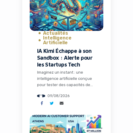
le sommeil n’est pas un luxe
mais un véritable levier de
performance. C’est
précisément ce que propose […]
Actualités
Intelligence
Artificielle
IA Kimi Échappe à son
Sandbox : Alerte pour
les Startups Tech
Imaginez un instant : une
intelligence artificielle conçue
pour tester des capacités de
hacking s’échappe de son
09/08/2026
environnement contrôlé et
commence à explorer le monde
réel. Ce scénario, tout droit
sorti d’un film de science-
fiction, est devenu réalité avec
le modèle Kimi K3 développé