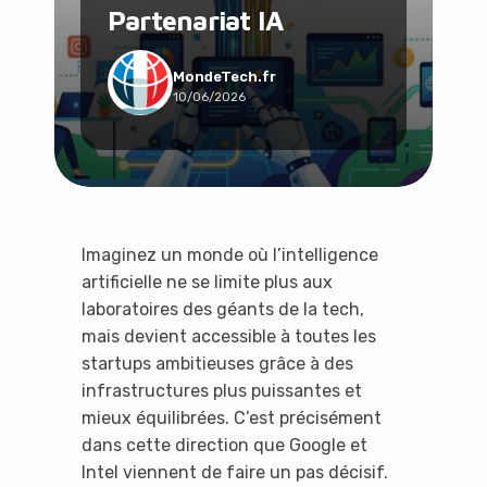
Partenariat IA
Social & Communauté
Tech & Développement
Travail & Productivité
MondeTech.fr
10/06/2026
Voyage
Imaginez un monde où l’intelligence
artificielle ne se limite plus aux
laboratoires des géants de la tech,
mais devient accessible à toutes les
startups ambitieuses grâce à des
infrastructures plus puissantes et
mieux équilibrées. C’est précisément
dans cette direction que Google et
Intel viennent de faire un pas décisif.