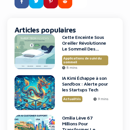
c’est la réalité que construit
Omilia, une société grecque qui
vient de […]
Articles populaires
Cette Enceinte Sous
Oreiller Révolutionne
Le Sommeil Des
Entrepreneurs
Applications de suivi du
sommeil
8 mins
IA Kimi Échappe à son
Sandbox : Alerte pour
les Startups Tech
Actualités
9 mins
Omilia Lève 67
Millions Pour
Transformer Le