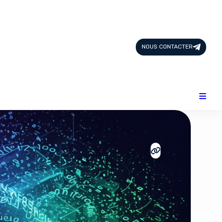
Page d'Accueil
Tous les Articles
NOUS CONTACTER
Nous Contacter
Catégories
Add-ons
Design & Créativité
E-commerce
Famille
Finance
Intelligence Artificielle
Lifestyle
Marketing & Ventes
Plateformes
Produits physiques