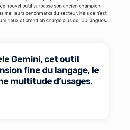
 ce nouvel outil surpasse son ancien champion,
les meilleurs benchmarks du secteur. Mais ce n’est
volumineux et prend en charge plus de 100 langues,
le Gemini, cet outil
s like you're using an ad-
sion fine du langage, le
ne multitude d’usages.
Yes, I will turn off Ad-Blocker
No Thanks