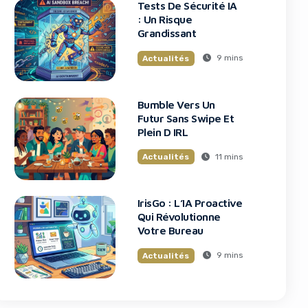
Tests De Sécurité IA
: Un Risque
Grandissant
9 mins
Actualités
Bumble Vers Un
Futur Sans Swipe Et
Plein D IRL
11 mins
Actualités
IrisGo : L’IA Proactive
Qui Révolutionne
Votre Bureau
9 mins
Actualités