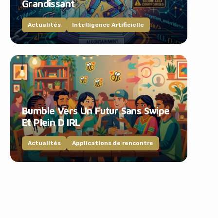
Grandissant
Actualités
Intelligence Artificielle
Bumble Vers Un Futur Sans Swipe
Et Plein D IRL
Actualités
Applications de rencontre