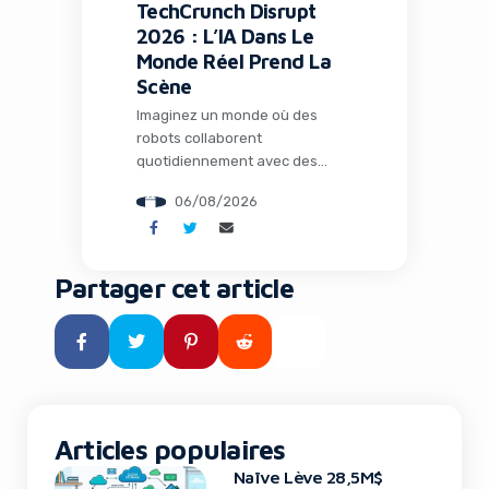
TechCrunch Disrupt
2026 : L’IA Dans Le
Monde Réel Prend La
Scène
Imaginez un monde où des
robots collaborent
quotidiennement avec des
humains dans les usines, où
06/08/2026
l’intelligence artificielle opère
loin de tout cloud dans des
environnements extrêmes, et
où des espèces éteintes depuis
Partager cet article
des millénaires pourraient
fouler à nouveau notre planète
grâce à la biologie de synthèse.
Ce n’est plus de la science-
fiction : c’est le […]
Articles populaires
Naïve Lève 28,5M$