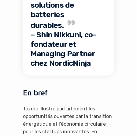
solutions de
batteries
durables.
It looks like you're
– Shin Nikkuni, co-
using an ad-blocker!
fondateur et
Managing Partner
chez NordicNinja
En bref
Tozero illustre parfaitement les
opportunités ouvertes par la transition
Yes, I will turn off Ad-Blocker
énergétique et l’économie circulaire
pour les startups innovantes. En