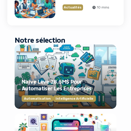
Recrutements
Actualités
10 mins
Notre sélection
Naïve Lève 28,5M$ Pour
Automatiser Les Entreprises
Automatisation
Intelligence Artificielle