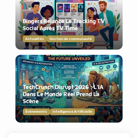
Bingers Relance Le Tracking TV
Social Après TV Time
Actualités
Gestion de communauté
TechCrunch Disrupt 2026 : L’IA
Dans Le Monde Réel Prend La
Scène
Événements
Intelligence Artificielle