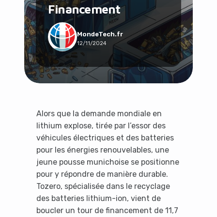
Financement
Social & Communauté
Tech & Développement
Travail & Productivité
MondeTech.fr
12/11/2024
Voyage
Alors que la demande mondiale en
lithium explose, tirée par l’essor des
véhicules électriques et des batteries
pour les énergies renouvelables, une
jeune pousse munichoise se positionne
pour y répondre de manière durable.
Tozero, spécialisée dans le recyclage
des batteries lithium-ion, vient de
boucler un tour de financement de 11,7