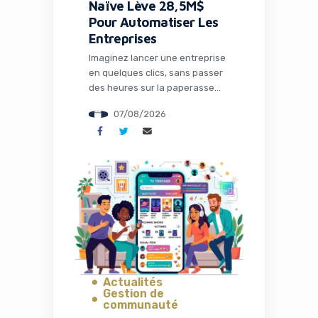
Naïve Lève 28,5M$
Pour Automatiser Les
Entreprises
Imaginez lancer une entreprise
en quelques clics, sans passer
des heures sur la paperasse
administrative, la configuration
07/08/2026
des outils ou la recherche de
solutions techniques. C’est
précisément ce que propose
Naïve, une startup qui vient de
lever 28,5 millions de dollars
pour transformer radicalement
la façon dont les entrepreneurs
et les développeurs lancent et
gèrent […]
Actualités
Gestion de
communauté