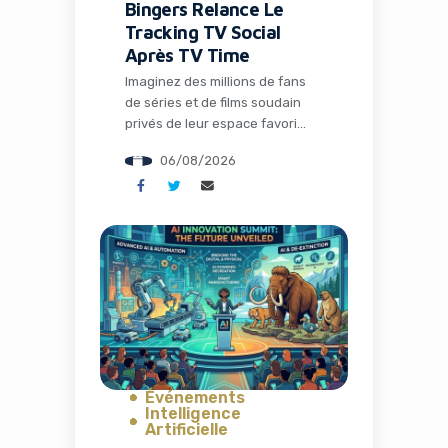
Bingers Relance Le
Tracking TV Social
Après TV Time
Imaginez des millions de fans
de séries et de films soudain
privés de leur espace favori
pour discuter théories,
06/08/2026
partager memes et suivre leurs
visionnages en communauté.
C’est exactement ce qui s’est
passé avec la fermeture de TV
Time, une application culte qui
avait conquis plus de 26
millions d’installations. Mais
l’histoire ne s’arrête pas […]
Événements
Intelligence
Artificielle