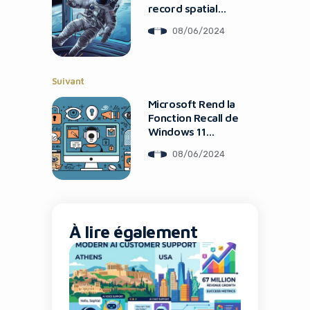
record spatial
historique
08/06/2024
Suivant
Microsoft Rend la
It looks like you're
Fonction Recall de
Windows 11
using an ad-blocker!
Optionnelle Suite
08/06/2024
aux Inquiétudes
de Confidentialité
À lire également