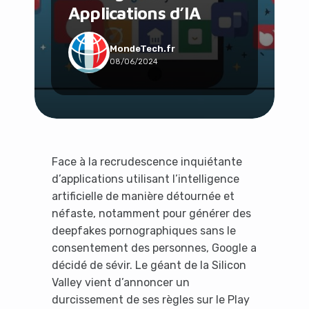
Applications d’IA
Social & Communauté
Tech & Développement
Travail & Productivité
MondeTech.fr
08/06/2024
Voyage
Face à la recrudescence inquiétante
d’applications utilisant l’intelligence
artificielle de manière détournée et
néfaste, notamment pour générer des
deepfakes pornographiques sans le
consentement des personnes, Google a
décidé de sévir. Le géant de la Silicon
Valley vient d’annoncer un
durcissement de ses règles sur le Play