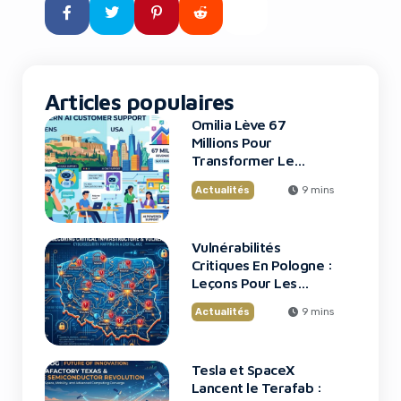
l’avenir de l’intelligence
artificielle et de la robotique.
Pour les entrepreneurs, les […]
Articles populaires
Omilia Lève 67
Millions Pour
Transformer Le
Support Client
Actualités
9 mins
Vulnérabilités
Critiques En Pologne :
Leçons Pour Les
Startups Tech
Actualités
9 mins
Tesla et SpaceX
Lancent le Terafab :