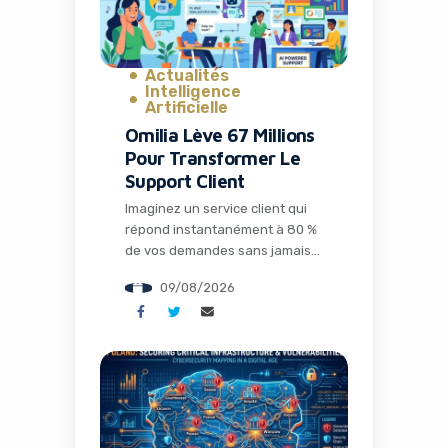
Yes, I will turn off Ad-Blocker
Actualités
No Thanks
Intelligence
Artificielle
Omilia Lève 67 Millions
Pour Transformer Le
Support Client
Imaginez un service client qui
répond instantanément à 80 %
de vos demandes sans jamais
s’énerver, qui connaît
09/08/2026
parfaitement votre historique
et qui optimise chaque
interaction pour maximiser la
satisfaction tout en réduisant
drastiquement les coûts. Ce
n’est plus de la science-fiction :
c’est la réalité que construit
Omilia, une société grecque qui