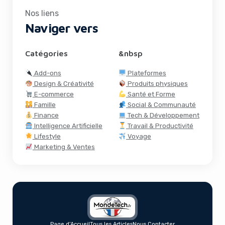
Nos liens
Naviger vers
Catégories
&nbsp
Add-ons
Plateformes
Design & Créativité
Produits physiques
E-commerce
Santé et Forme
Famille
Social & Communauté
Finance
Tech & Développement
Intelligence Artificielle
Travail & Productivité
Lifestyle
Voyage
Marketing & Ventes
Page d’Accueil
Tous les Articles
Nous Contacter