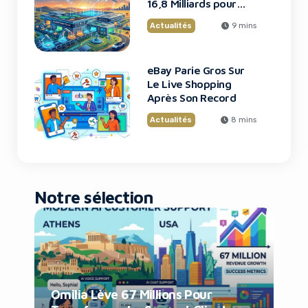
16,8 Milliards pour
une Usine de Puces
Actualités
9 mins
Révolutionnaire
eBay Parie Gros Sur
Le Live Shopping
Après Son Record
Actualités
8 mins
Notre sélection
Omilia Lève 67 Millions Pour