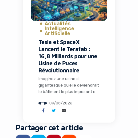
Vegas. Leur scan […]
Actualités
Intelligence
Artificielle
Tesla et SpaceX
Lancent le Terafab :
16,8 Milliards pour une
Usine de Puces
Révolutionnaire
Imaginez une usine si
gigantesque qu’elle deviendrait
le bâtiment le plus imposant et
le plus précieux de la planète.
09/08/2026
C’est exactement le projet
ambitieux que Tesla et SpaceX
viennent d’annoncer : le
Terafab, une fabrique de semi-
Partager cet article
conducteurs révolutionnaire au
Texas qui pourrait redéfinir