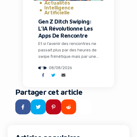
Actualités
Intelligence
Artificielle
Gen Z Ditch Swiping:
L’IA Révolutionne Les
Apps De Rencontre
Et si l’avenir des rencontres ne
passait plus par des heures de
swipe frénétique mais par une
intelligence artificielle qui
08/08/2026
comprend vraiment qui vous
êtes ? C’est le pari audacieux
que fait Ditto, une application
qui séduit la Gen Z en
Partager cet article
remplaçant les interfaces
addictives par un système de
matchmaking intelligent et des
rendez-vous concrets. […]