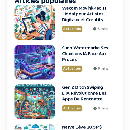
Articles populaires
Wacom MovinkPad 11
: Idéal pour Artistes
Digitaux et Créatifs
Actualités
8 mins
Suno Watermarke Ses
Chansons IA Face Aux
Procès
Actualités
9 mins
Gen Z Ditch Swiping:
L’IA Révolutionne Les
Apps De Rencontre
Actualités
9 mins
Naïve Lève 28,5M$