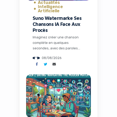
Actualités
Intelligence
Artificielle
Suno Watermarke Ses
Chansons IA Face Aux
Procès
Imaginez créer une chanson
complète en quelques
secondes, avec des paroles
poignantes, une mélodie
08/08/2026
entraînante et une voix qui
semble tout droit sortie d’un
studio professionnel. C’est la
promesse des outils
d’intelligence artificielle comme
Suno. Mais derrière cette
révolution créative se cachent
des tensions majeures avec
l’industrie musicale
traditionnelle. Aujourd’hui, Suno
fait un pas décisif […]