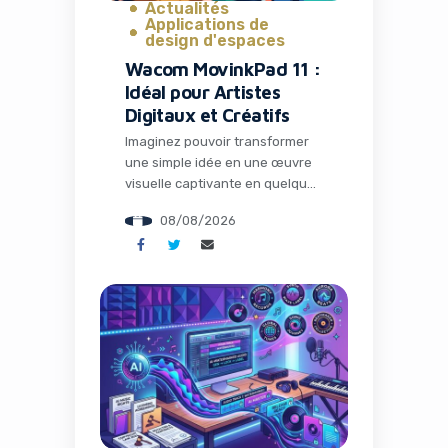
Actualités
Applications de
design d'espaces
Wacom MovinkPad 11 :
Idéal pour Artistes
Digitaux et Créatifs
Imaginez pouvoir transformer
une simple idée en une œuvre
visuelle captivante en quelques
minutes, sans quitter votre
08/08/2026
canapé ou votre bureau
nomade. Dans un monde où le
contenu visuel règne en maître
sur les réseaux sociaux et les
campagnes marketing,
disposer du bon outil peut faire
toute la différence entre un
projet amateur et une […]