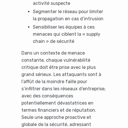
activité suspecte
Segmenter le réseau pour limiter
la propagation en cas d’intrusion
Sensibiliser les équipes à ces
It looks like you're
menaces qui ciblent la « supply
chain » de sécurité
using an ad-blocker!
Dans un contexte de menace
constante, chaque vulnérabilité
critique doit être prise avec le plus
grand sérieux. Les attaquants sont à
l’affût de la moindre faille pour
s’infiltrer dans les réseaux d’entreprise,
avec des conséquences
potentiellement dévastatrices en
termes financiers et de réputation.
Seule une approche proactive et
Yes, I will turn off Ad-Blocker
globale de la sécurité, adressant