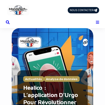
NOUS CONTACTER
Page d'Accueil
Tous les Articles
Nous Contacter
Catégories
Add-ons
Design & Créativité
E-commerce
Famille
Finance
Intelligence Artificielle
Actualités
Analyse de données
Lifestyle
Healico :
Marketing & Ventes
Plateformes
L’application D’Urgo
Produits physiques
Pour Révolutionner
Santé et Forme