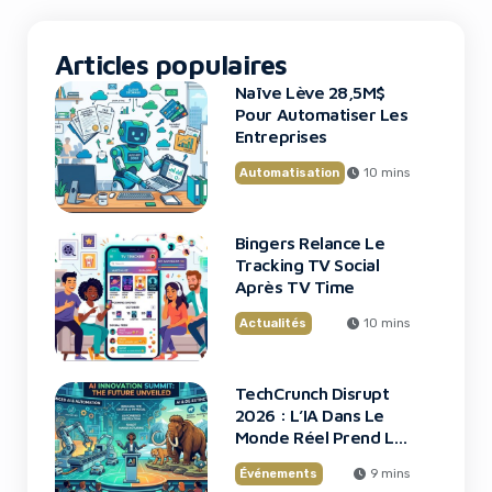
fiction : c’est le […]
Articles populaires
Naïve Lève 28,5M$
Pour Automatiser Les
Entreprises
Automatisation
10 mins
Bingers Relance Le
Tracking TV Social
Après TV Time
Actualités
10 mins
TechCrunch Disrupt
2026 : L’IA Dans Le
Monde Réel Prend La
Scène
Événements
9 mins