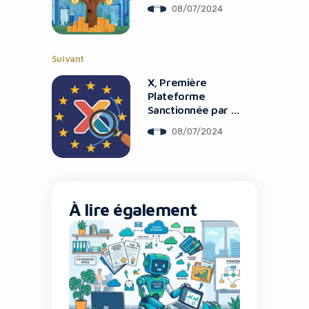
Les Investisseurs
08/07/2024
Suivant
X, Première
Plateforme
It looks like you're
Sanctionnée par le
using an ad-blocker!
DSA : Quelles
08/07/2024
Conséquences ?
À lire également