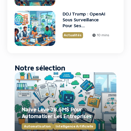
DOJ Trump : OpenAI
Sous Surveillance
Pour Ses
Recrutements
Actualités
10 mins
Notre sélection
Naïve Lève 28,5M$ Pour
Automatiser Les Entreprises
Automatisation
Intelligence Artificielle