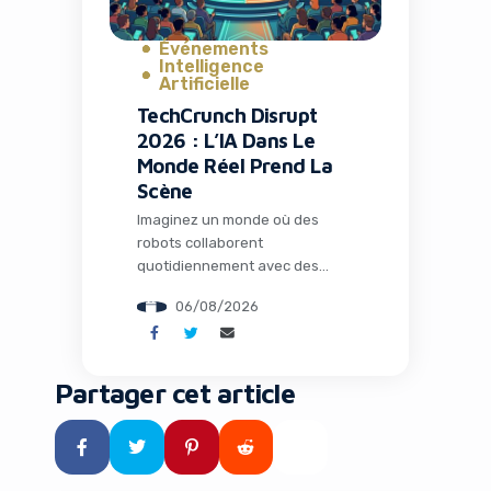
Événements
Intelligence
Artificielle
TechCrunch Disrupt
2026 : L’IA Dans Le
Monde Réel Prend La
Scène
Imaginez un monde où des
robots collaborent
quotidiennement avec des
humains dans les usines, où
06/08/2026
l’intelligence artificielle opère
loin de tout cloud dans des
environnements extrêmes, et
où des espèces éteintes depuis
Partager cet article
des millénaires pourraient
fouler à nouveau notre planète
grâce à la biologie de synthèse.
Ce n’est plus de la science-