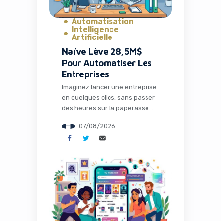
Yes, I will turn off Ad-Blocker
Automatisation
No Thanks
Intelligence
Artificielle
Naïve Lève 28,5M$
Pour Automatiser Les
Entreprises
Imaginez lancer une entreprise
en quelques clics, sans passer
des heures sur la paperasse
administrative, la configuration
07/08/2026
des outils ou la recherche de
solutions techniques. C’est
précisément ce que propose
Naïve, une startup qui vient de
lever 28,5 millions de dollars
pour transformer radicalement
la façon dont les entrepreneurs
et les développeurs lancent et
gèrent […]