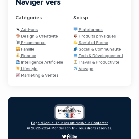
Naviger vers
Catégories
&nbsp
Add-ons
Plateformes
Design & Créativité
Produits physiques
E-commerce
Santé et Forme
Famille
Social & Communauté
Finance
Tech & Développement
Intelligence Artificielle
Travail & Productivité
Lifestyle
Voyage
Marketing & Ventes
Facebook Marketplace Intègre Les
Page d’Accueil
Tous les Articles
Nous Contacter
Annonces eBay Pour Satisfaire Les
© 2022-2024 MondeTech.fr – Tous droits réservés.
Régulateurs Européens