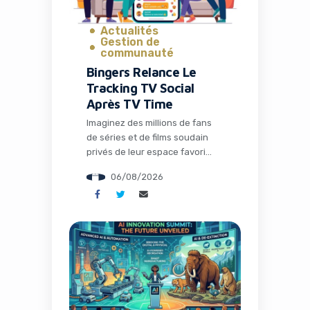
Actualités
Gestion de
communauté
Bingers Relance Le
Tracking TV Social
Après TV Time
Imaginez des millions de fans
de séries et de films soudain
privés de leur espace favori
pour discuter théories,
06/08/2026
partager memes et suivre leurs
visionnages en communauté.
C’est exactement ce qui s’est
passé avec la fermeture de TV
Time, une application culte qui
avait conquis plus de 26
millions d’installations. Mais
l’histoire ne s’arrête pas […]