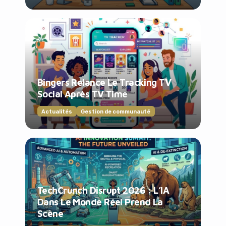
Bingers Relance Le Tracking TV
Social Après TV Time
Actualités
Gestion de communauté
TechCrunch Disrupt 2026 : L’IA
Dans Le Monde Réel Prend La
Scène