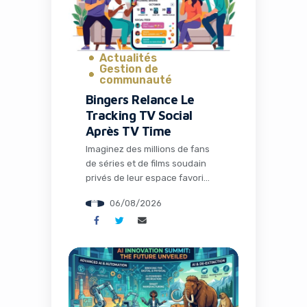
et les développeurs lancent et
gèrent […]
Actualités
Gestion de
communauté
Bingers Relance Le
Tracking TV Social
Après TV Time
Imaginez des millions de fans
de séries et de films soudain
privés de leur espace favori
pour discuter théories,
06/08/2026
partager memes et suivre leurs
visionnages en communauté.
C’est exactement ce qui s’est
passé avec la fermeture de TV
Amazon Lance Nova Premier : L’IA Qui
Time, une application culte qui
Redéfinit l’Entreprise
avait conquis plus de 26
millions d’installations. Mais