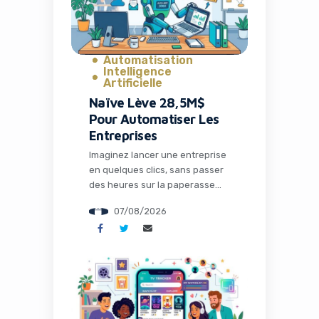
Automatisation
Intelligence
Artificielle
Naïve Lève 28,5M$
Pour Automatiser Les
Entreprises
Imaginez lancer une entreprise
en quelques clics, sans passer
des heures sur la paperasse
administrative, la configuration
07/08/2026
des outils ou la recherche de
solutions techniques. C’est
précisément ce que propose
Naïve, une startup qui vient de
lever 28,5 millions de dollars
pour transformer radicalement
la façon dont les entrepreneurs