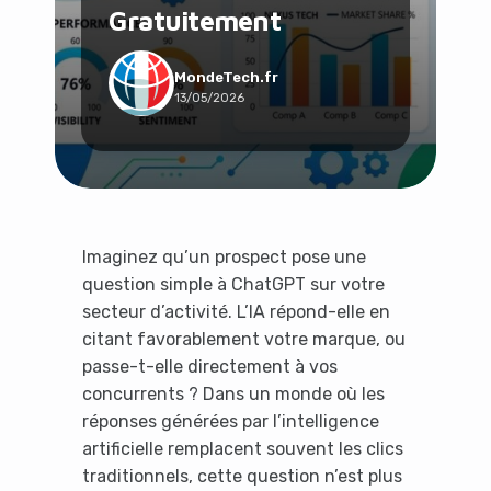
Gratuitement
Social & Communauté
Tech & Développement
Travail & Productivité
MondeTech.fr
13/05/2026
Voyage
Imaginez qu’un prospect pose une
question simple à ChatGPT sur votre
secteur d’activité. L’IA répond-elle en
citant favorablement votre marque, ou
passe-t-elle directement à vos
concurrents ? Dans un monde où les
réponses générées par l’intelligence
artificielle remplacent souvent les clics
traditionnels, cette question n’est plus