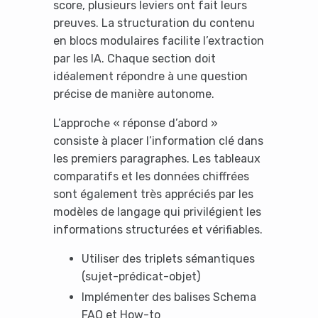
score, plusieurs leviers ont fait leurs
preuves. La structuration du contenu
en blocs modulaires facilite l’extraction
par les IA. Chaque section doit
idéalement répondre à une question
It looks like you're
précise de manière autonome.
using an ad-blocker!
L’approche « réponse d’abord »
consiste à placer l’information clé dans
les premiers paragraphes. Les tableaux
comparatifs et les données chiffrées
sont également très appréciés par les
modèles de langage qui privilégient les
informations structurées et vérifiables.
Utiliser des triplets sémantiques
(sujet-prédicat-objet)
Implémenter des balises Schema
Yes, I will turn off Ad-Blocker
FAQ et How-to