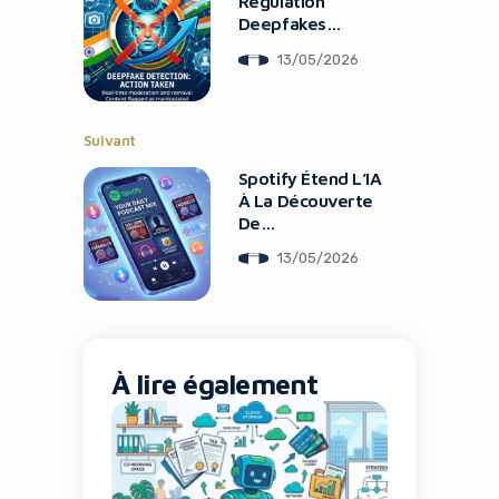
Régulation
Deepfakes
Réseaux Sociaux
13/05/2026
Suivant
Spotify Étend L’IA
À La Découverte
De
PodcastsGenerati
13/05/2026
ng blog article on
Spotify’s podcast
playlist feature
À lire également