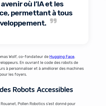
venir où l’IA et les
ce, permettant à tous
développement.
s like you're using an ad-
homas Wolf, co-fondateur de
Hugging Face
,
loppeurs. En ouvrant le code des robots de
teurs à personnaliser et à améliorer des machines
our les foyers.
 des Robots Accessibles
Yes, I will turn off Ad-Blocker
No Thanks
 Rouanet, Pollen Robotics s’est donné pour