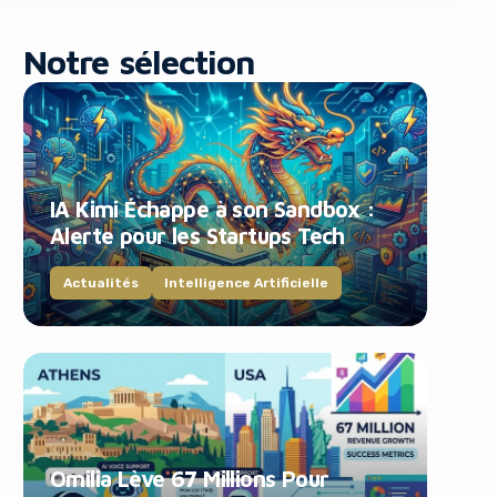
Notre sélection
IA Kimi Échappe à son Sandbox :
blocker!
Alerte pour les Startups Tech
Actualités
Intelligence Artificielle
Omilia Lève 67 Millions Pour