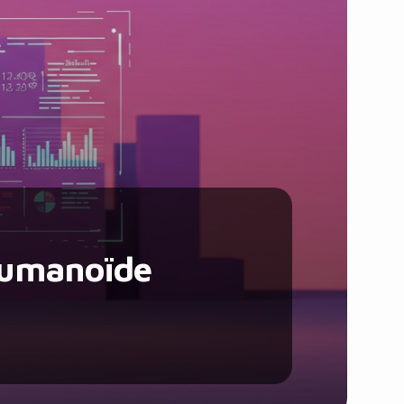
Santé et Forme
Social & Communauté
Tech & Développement
Travail & Productivité
Voyage
Humanoïde