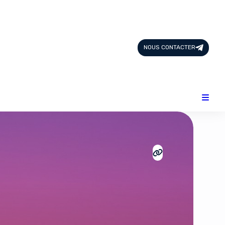
Page d'Accueil
Tous les Articles
NOUS CONTACTER
Nous Contacter
Catégories
Add-ons
Design & Créativité
E-commerce
Famille
Finance
Intelligence Artificielle
Lifestyle
Marketing & Ventes
Plateformes
Produits physiques