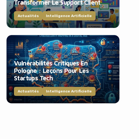
Transformer Le Support Client
Actualités
Intelligence Artificielle
Vulnérabilités Critiques En
Pologne : Leçons Pour Les
Startups Tech
Actualités
Intelligence Artificielle