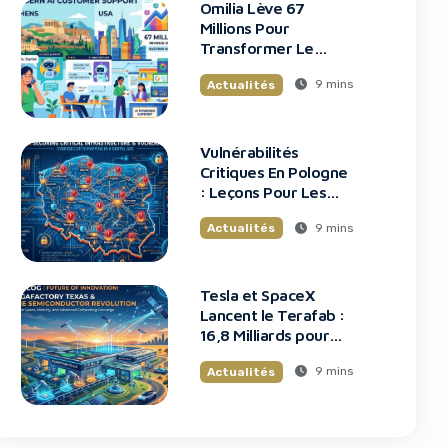
Omilia Lève 67
Millions Pour
Transformer Le
Support Client
9 mins
Actualités
Vulnérabilités
Critiques En Pologne
: Leçons Pour Les
Startups Tech
9 mins
Actualités
Tesla et SpaceX
Lancent le Terafab :
16,8 Milliards pour
une Usine de Puces
9 mins
Actualités
Révolutionnaire