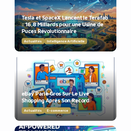
Tesla et SpaceX Lancent le Terafab
: 16,8 Milliards pour une Usine de
Puces Révolutionnaire
Actualités
Intelligence Artificielle
eBay Parie Gros Sur Le Live
Shopping Après Son Record
Actualités
E-commerce