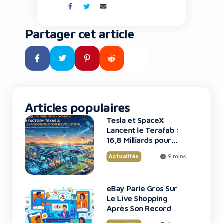
la dernière annonce d’OpenAI
qui bouleverse l’accès à
l’intelligence artificielle. Pour les
Partager cet article
professionnels du marketing,
les entrepreneurs et les
équipes de startups, cette
évolution représente bien plus
qu’une simple mise à […]
Articles populaires
Tesla et SpaceX
Lancent le Terafab :
16,8 Milliards pour
une Usine de Puces
Actualités
9 mins
Révolutionnaire
eBay Parie Gros Sur
Le Live Shopping
Après Son Record