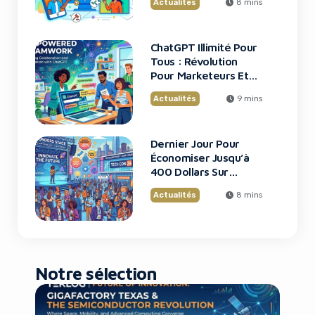
Actualités
8 mins
ChatGPT Illimité Pour
Tous : Révolution
Pour Marketeurs Et
Startups
Actualités
9 mins
Dernier Jour Pour
Économiser Jusqu’à
400 Dollars Sur
TechCrunch Disrupt
Actualités
8 mins
2026
Notre sélection