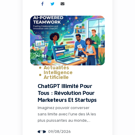
eBay en ce moment avec son
ambitieux pari sur le live
shopping. Alors que le géant du
e-commerce dévoile des
résultats exceptionnels pour
son deuxième trimestre 2026,
une tendance claire émerge : le
[…]
Actualités
Intelligence
Artificielle
ChatGPT Illimité Pour
Tous : Révolution Pour
Marketeurs Et Startups
Imaginez pouvoir converser
sans limite avec l’une des IA les
plus puissantes au monde,
sans payer un centime. C’est
09/08/2026
désormais une réalité grâce à