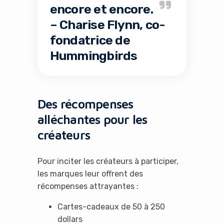
encore et encore.
– Charise Flynn, co-
fondatrice de
Hummingbirds
It looks like you're
using an ad-blocker!
Des récompenses
alléchantes pour les
créateurs
Pour inciter les créateurs à participer,
les marques leur offrent des
récompenses attrayantes :
Cartes-cadeaux de 50 à 250
Yes, I will turn off Ad-Blocker
dollars