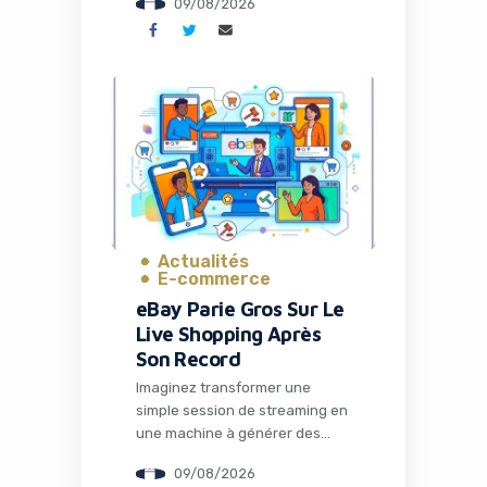
09/08/2026
C’est exactement le projet
ambitieux que Tesla et SpaceX
viennent d’annoncer : le
Terafab, une fabrique de semi-
conducteurs révolutionnaire au
Texas qui pourrait redéfinir
l’avenir de l’intelligence
artificielle et de la robotique.
Pour les entrepreneurs, les […]
Actualités
E-commerce
eBay Parie Gros Sur Le
Live Shopping Après
Son Record
Imaginez transformer une
simple session de streaming en
une machine à générer des
ventes multipliées par trois.
09/08/2026
C’est précisément ce que vit