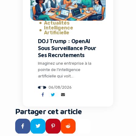
fiction : c’est le […]
Actualités
Intelligence
Artificielle
DOJ Trump : OpenAI
Sous Surveillance Pour
Ses Recrutements
Imaginez une entreprise à la
pointe de l’intelligence
artificielle qui voit
soudainement ses pratiques de
06/08/2026
recrutement scrutées au plus
haut niveau par le
gouvernement américain. C’est
exactement ce qui arrive à
Partager cet article
OpenAI en ce mois d’août 2026.
Le Department of Justice (DOJ)
sous l’administration Trump a
annoncé une surveillance de