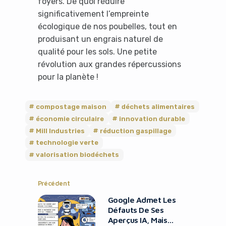
foyers. De quoi réduire
significativement l’empreinte
écologique de nos poubelles, tout en
produisant un engrais naturel de
qualité pour les sols. Une petite
révolution aux grandes répercussions
pour la planète !
compostage maison
déchets alimentaires
économie circulaire
innovation durable
Mill Industries
réduction gaspillage
technologie verte
valorisation biodéchets
Précédent
It looks like you're
Google Admet Les
using an ad-blocker!
Défauts De Ses
Aperçus IA, Mais