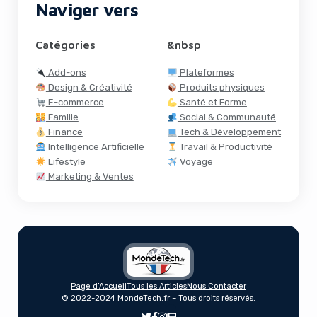
Naviger vers
Catégories
&nbsp
Add-ons
Plateformes
Design & Créativité
Produits physiques
E-commerce
Santé et Forme
Famille
Social & Communauté
Finance
Tech & Développement
Intelligence Artificielle
Travail & Productivité
Lifestyle
Voyage
Marketing & Ventes
Page d’Accueil
Tous les Articles
Nous Contacter
Instagram Lance Edits, Son Appli de
© 2022-2024 MondeTech.fr – Tous droits réservés.
Montage Vidéo Rivale de CapCut