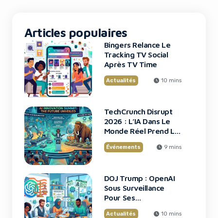
trois ans sur les processus […]
Articles populaires
Bingers Relance Le
Tracking TV Social
Après TV Time
Actualités
10 mins
TechCrunch Disrupt
2026 : L’IA Dans Le
Monde Réel Prend La
Scène
Événements
9 mins
DOJ Trump : OpenAI
Sous Surveillance
Pour Ses
Recrutements
Actualités
10 mins