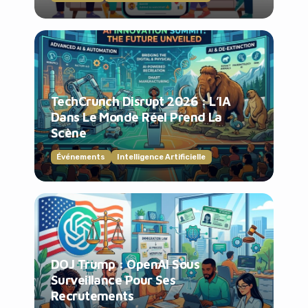
TechCrunch Disrupt 2026 : L’IA
Dans Le Monde Réel Prend La
Scène
Événements
Intelligence Artificielle
DOJ Trump : OpenAI Sous
Surveillance Pour Ses
Recrutements