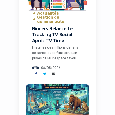
Actualités
Gestion de
communauté
Bingers Relance Le
Tracking TV Social
Après TV Time
Imaginez des millions de fans
de séries et de films soudain
privés de leur espace favori
pour discuter théories,
06/08/2026
partager memes et suivre leurs
visionnages en communauté.
C’est exactement ce qui s’est
passé avec la fermeture de TV
Time, une application culte qui
avait conquis plus de 26
millions d’installations. Mais
l’histoire ne s’arrête pas […]