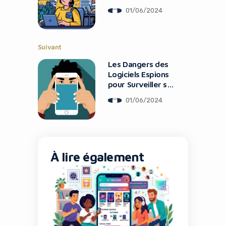
Nous Les Testons
01/06/2024
Tous
Suivant
Les Dangers des
Logiciels Espions
pour Surveiller ses
Proches
01/06/2024
Yes, I will turn off Ad-Blocker
No Thanks
À lire également