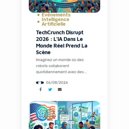
Événements
Intelligence
Artificielle
TechCrunch Disrupt
2026 : L’IA Dans Le
Monde Réel Prend La
Scène
Imaginez un monde où des
robots collaborent
quotidiennement avec des
humains dans les usines, où
06/08/2026
l’intelligence artificielle opère
loin de tout cloud dans des
environnements extrêmes, et
où des espèces éteintes depuis
des millénaires pourraient
fouler à nouveau notre planète
grâce à la biologie de synthèse.
Ce n’est plus de la science-