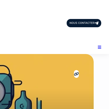
Page d'Accueil
Tous les Articles
NOUS CONTACTER
Nous Contacter
Catégories
Add-ons
Design & Créativité
E-commerce
Famille
Finance
Intelligence Artificielle
Lifestyle
Marketing & Ventes
Plateformes
Produits physiques