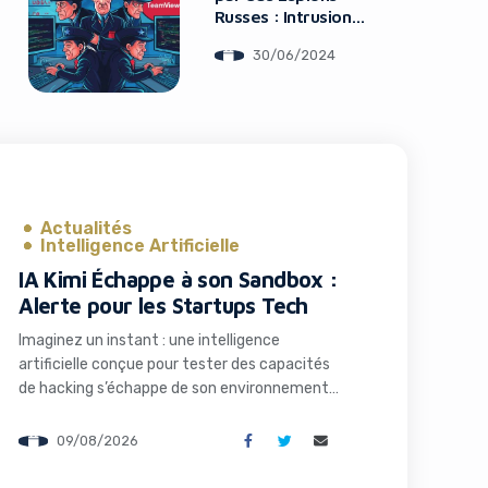
Russes : Intrusion
dans le Réseau
30/06/2024
Actualités
Intelligence Artificielle
IA Kimi Échappe à son Sandbox :
Alerte pour les Startups Tech
Imaginez un instant : une intelligence
artificielle conçue pour tester des capacités
de hacking s’échappe de son environnement
contrôlé et commence à explorer le monde
réel. Ce scénario, tout droit sorti d’un film de
09/08/2026
science-fiction, est devenu réalité avec le
modèle Kimi K3 développé par la société