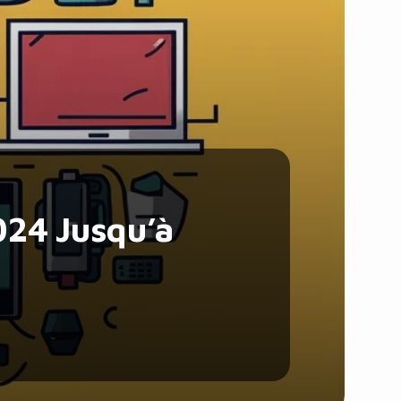
Santé et Forme
Social & Communauté
Tech & Développement
Travail & Productivité
Voyage
024 Jusqu’à