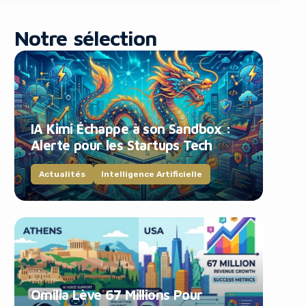
Notre sélection
IA Kimi Échappe à son Sandbox :
blocker!
Alerte pour les Startups Tech
Actualités
Intelligence Artificielle
Omilia Lève 67 Millions Pour