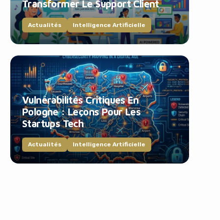
Transformer Le Support Client
Actualités
Intelligence Artificielle
Vulnérabilités Critiques En
Pologne : Leçons Pour Les
Startups Tech
Actualités
Intelligence Artificielle