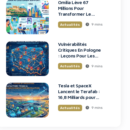
Omilia Lève 67
Millions Pour
Transformer Le
Support Client
9 mins
Actualités
Vulnérabilités
Critiques En Pologne
: Leçons Pour Les
Startups Tech
9 mins
Actualités
Tesla et SpaceX
Lancent le Terafab :
16,8 Milliards pour
une Usine de Puces
9 mins
Actualités
Révolutionnaire