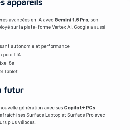
s appareils
ières avancées en IA avec
Gemini 1.5 Pro
, son
ployé sur la plate-forme Vertex AI. Google a aussi
isant autonomie et performance
 pour l’IA
s like you're using an ad-
ixel 8a
l Tablet
 futur
 nouvelle génération avec ses
Copilot+ PCs
 rafraîchi ses Surface Laptop et Surface Pro avec
Yes, I will turn off Ad-Blocker
No Thanks
urs plus véloces.