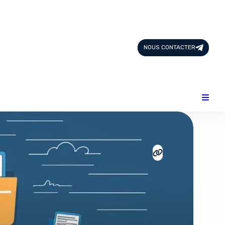
Page d'Accueil
Tous les Articles
NOUS CONTACTER
Nous Contacter
Catégories
Add-ons
Design & Créativité
E-commerce
Famille
Finance
Intelligence Artificielle
Lifestyle
Marketing & Ventes
Plateformes
Produits physiques