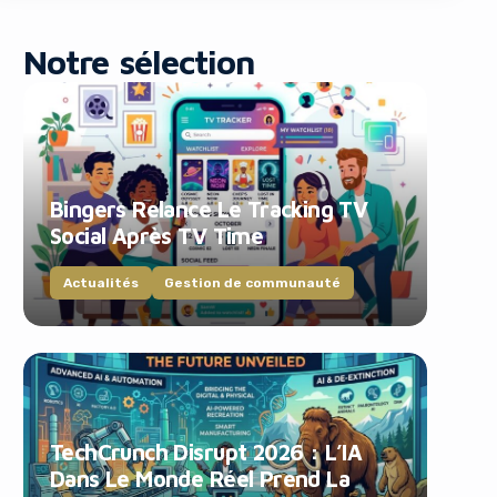
Notre sélection
Bingers Relance Le Tracking TV
blocker!
Social Après TV Time
Actualités
Gestion de communauté
TechCrunch Disrupt 2026 : L’IA
Dans Le Monde Réel Prend La