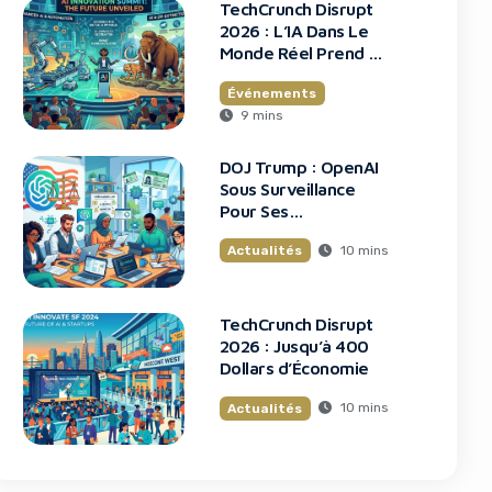
TechCrunch Disrupt
2026 : L’IA Dans Le
Monde Réel Prend La
Scène
Événements
9 mins
DOJ Trump : OpenAI
Sous Surveillance
Pour Ses
Recrutements
10 mins
Actualités
TechCrunch Disrupt
2026 : Jusqu’à 400
Dollars d’Économie
10 mins
Actualités