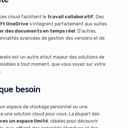
ces cloud facilitent le
travail collaboratif
. Des
ft OneDrive
s’intègrent parfaitement aux suites
er des documents en temps réel
. D’autres,
ionnalités avancées de gestion des versions et de
reils est un autre atout majeur des solutions de
s like you're using an ad-
ccessibles à tout moment, que vous soyez sur votre
.
que besoin
d’un espace de stockage personnel ou une
ste une solution cloud pour vous. La plupart des
Yes, I will turn off Ad-Blocker
No Thanks
vec un espace limité
, idéales pour découvrir