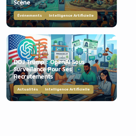
Scène
Événements
Intelligence Artificielle
DOJ Trump : OpenAI Sous
Surveillance Pour Ses
Recrutements
Actualités
Intelligence Artificielle