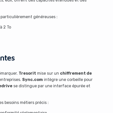
s, eux, offrent des capacités étendues et des
 particulièrement généreuses :
à 2 To
antes
démarquer.
Tresorit
mise sur un
chiffrement de
entreprises.
Sync.com
intègre une corbeille pour
edrive
se distingue par une interface épurée et
s besoins métiers précis :
 conformité réglementaire