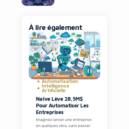
À lire également
Yes, I will turn off Ad-Blocker
No Thanks
Automatisation
Intelligence
Artificielle
Naïve Lève 28,5M$
Pour Automatiser Les
Entreprises
Imaginez lancer une entreprise
en quelques clics, sans passer