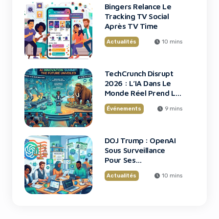
Bingers Relance Le
Tracking TV Social
Après TV Time
Actualités
10 mins
TechCrunch Disrupt
2026 : L’IA Dans Le
Monde Réel Prend La
Scène
Événements
9 mins
DOJ Trump : OpenAI
Sous Surveillance
Pour Ses
Recrutements
Actualités
10 mins