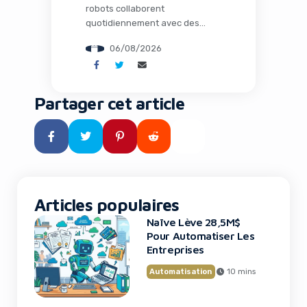
robots collaborent
quotidiennement avec des
humains dans les usines, où
06/08/2026
l’intelligence artificielle opère
loin de tout cloud dans des
environnements extrêmes, et
où des espèces éteintes depuis
Partager cet article
des millénaires pourraient
fouler à nouveau notre planète
grâce à la biologie de synthèse.
Ce n’est plus de la science-
fiction : c’est le […]
Articles populaires
Naïve Lève 28,5M$
Pour Automatiser Les
Entreprises
Automatisation
10 mins