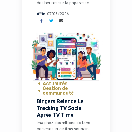
des heures sur la paperasse
administrative, la configuration
07/08/2026
des outils ou la recherche de
solutions techniques. C’est
précisément ce que propose
Naïve, une startup qui vient de
lever 28,5 millions de dollars
pour transformer radicalement
la façon dont les entrepreneurs
et les développeurs lancent et
gèrent […]
Actualités
Gestion de
communauté
Bingers Relance Le
Tracking TV Social
Après TV Time
Imaginez des millions de fans
de séries et de films soudain