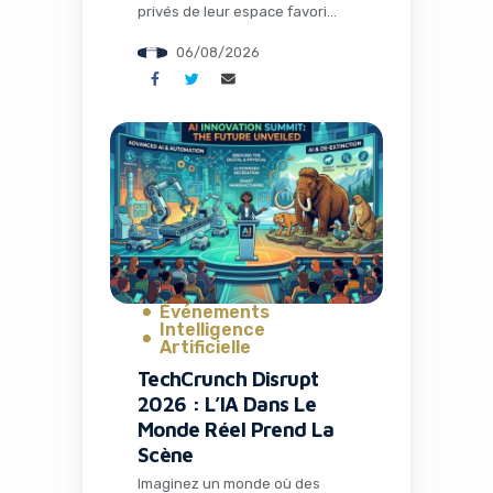
privés de leur espace favori
pour discuter théories,
06/08/2026
partager memes et suivre leurs
visionnages en communauté.
C’est exactement ce qui s’est
passé avec la fermeture de TV
Time, une application culte qui
avait conquis plus de 26
millions d’installations. Mais
l’histoire ne s’arrête pas […]
Événements
Intelligence
Artificielle
TechCrunch Disrupt
2026 : L’IA Dans Le
Monde Réel Prend La
Scène
Imaginez un monde où des