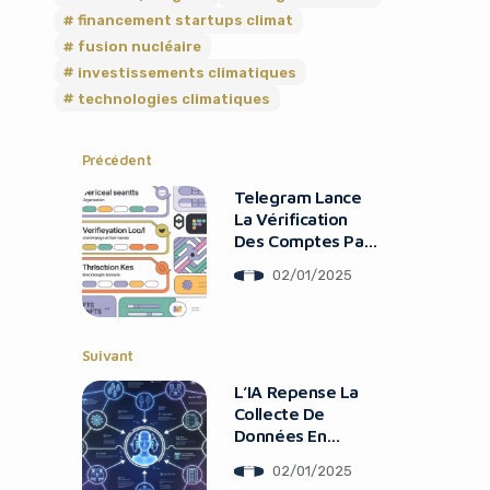
financement startups climat
fusion nucléaire
investissements climatiques
technologies climatiques
Précédent
Telegram Lance
La Vérification
Des Comptes Par
Des Tiers Et Des
02/01/2025
It looks like you're
Filtres
using an ad-blocker!
Suivant
L’IA Repense La
Collecte De
Données En
Sciences De La Vie
02/01/2025