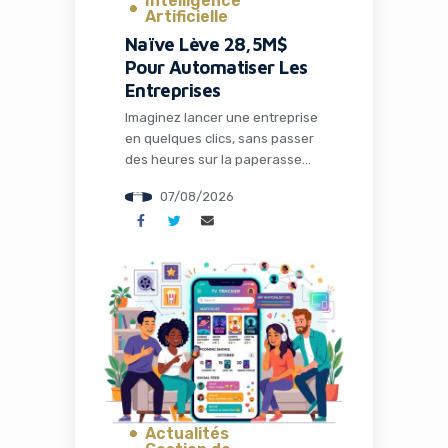
Intelligence
Artificielle
Naïve Lève 28,5M$
Pour Automatiser Les
Entreprises
Imaginez lancer une entreprise
en quelques clics, sans passer
des heures sur la paperasse
administrative, la configuration
07/08/2026
des outils ou la recherche de
solutions techniques. C’est
précisément ce que propose
Naïve, une startup qui vient de
lever 28,5 millions de dollars
pour transformer radicalement
la façon dont les entrepreneurs
et les développeurs lancent et
gèrent […]
Actualités