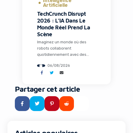
Intelligence
Artificielle
TechCrunch Disrupt
2026 : L’IA Dans Le
Monde Réel Prend La
Scène
Imaginez un monde où des
robots collaborent
quotidiennement avec des
humains dans les usines, où
06/08/2026
l’intelligence artificielle opère
loin de tout cloud dans des
environnements extrêmes, et
où des espèces éteintes depuis
Partager cet article
des millénaires pourraient
fouler à nouveau notre planète
grâce à la biologie de synthèse.
Ce n’est plus de la science-
fiction : c’est le […]
Articles populaires