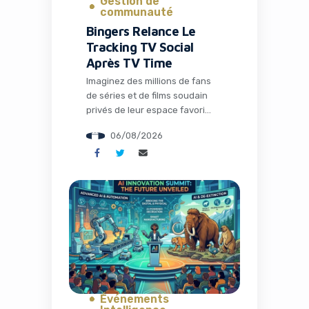
Gestion de
communauté
Bingers Relance Le
Tracking TV Social
Après TV Time
Imaginez des millions de fans
de séries et de films soudain
privés de leur espace favori
pour discuter théories,
06/08/2026
partager memes et suivre leurs
visionnages en communauté.
C’est exactement ce qui s’est
passé avec la fermeture de TV
Time, une application culte qui
avait conquis plus de 26
millions d’installations. Mais
l’histoire ne s’arrête pas […]
Événements