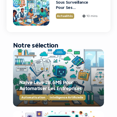
Sous Surveillance
Pour Ses
Recrutements
Actualités
10 mins
Notre sélection
Naïve Lève 28,5M$ Pour
Automatiser Les Entreprises
Automatisation
Intelligence Artificielle