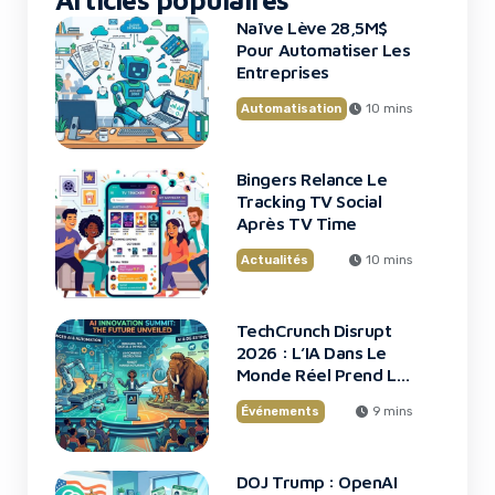
Naïve Lève 28,5M$
Pour Automatiser Les
Entreprises
Automatisation
10 mins
Bingers Relance Le
Tracking TV Social
Après TV Time
Actualités
10 mins
TechCrunch Disrupt
2026 : L’IA Dans Le
Monde Réel Prend La
Scène
Événements
9 mins
DOJ Trump : OpenAI