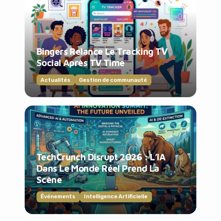
Bingers Relance Le Tracking TV
Social Après TV Time
Actualités
Gestion de communauté
TechCrunch Disrupt 2026 : L’IA
Dans Le Monde Réel Prend La
Scène
Événements
Intelligence Artificielle