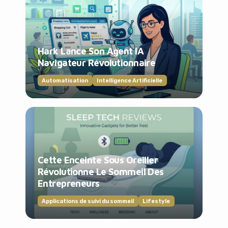
Hark Lance Son Agent IA
Navigateur Révolutionnaire
Automatisation
Intelligence Artificielle
Cette Enceinte Sous Oreiller
Révolutionne Le Sommeil Des
Entrepreneurs
Applications de suivi du sommeil
Lifestyle