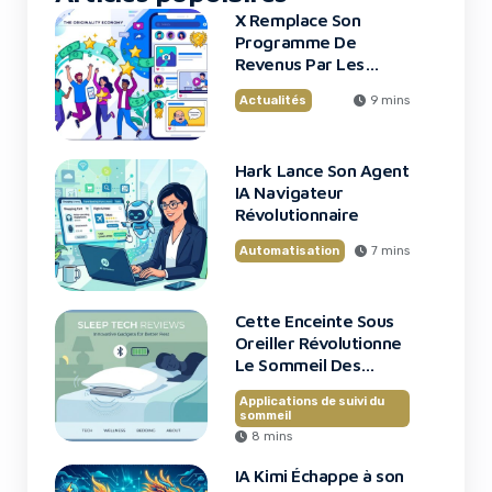
X Remplace Son
Programme De
Revenus Par Les
Original Content
Actualités
9 mins
Rewards
Hark Lance Son Agent
IA Navigateur
Révolutionnaire
Automatisation
7 mins
Cette Enceinte Sous
Oreiller Révolutionne
Le Sommeil Des
Entrepreneurs
Applications de suivi du
sommeil
8 mins
IA Kimi Échappe à son