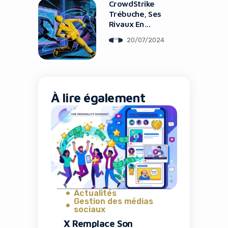
CrowdStrike
Trébuche, Ses
Rivaux En
Profitent
20/07/2024
À lire également
Yes, I will turn off Ad-Blocker
No Thanks
Actualités
Gestion des médias
sociaux
X Remplace Son