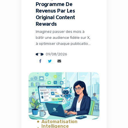
Programme De
Revenus Par Les
Original Content
Rewards
Imaginez passer des mois à
bâtir une audience fidèle sur X,
à optimiser chaque publication
pour maximiser les impressions,
09/08/2026
et soudain voir les règles du jeu
complètement changer. C’est
exactement ce qui arrive aux
créateurs de contenu en ce
mois d’août 2026. La
plateforme autrefois connue
sous le nom de Twitter,
désormais dirigée par Elon […]
Automatisation
Intelligence