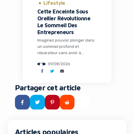
Lifestyle
Cette Enceinte Sous
Oreiller Révolutionne
Le Sommeil Des
Entrepreneurs
Imaginez pouvoir plonger dans
un sommeil profond et
réparateur sans avoir à
supporter des earbuds
09/08/2026
inconfortables toute la nuit,
tout en respectant le calme
autour de vous. Pour de
nombreux entrepreneurs et
Partager cet article
professionnels du digital
constamment en mouvement,
le sommeil n’est pas un luxe
mais un véritable levier de
performance. C’est
précisément ce que propose […]
Articles populaires