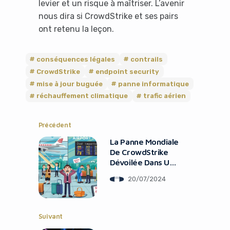
levier et un risque à maîtriser. L’avenir
nous dira si CrowdStrike et ses pairs
ont retenu la leçon.
conséquences légales
contrails
CrowdStrike
endpoint security
mise à jour buguée
panne informatique
réchauffement climatique
trafic aérien
Précédent
La Panne Mondiale
De CrowdStrike
Dévoilée Dans Une
It looks like you're
Comédie
20/07/2024
Romantique
using an ad-blocker!
Suivant