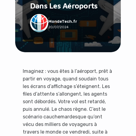
Dans Les Aéroports
Social & Communauté
Tech & Développement
Travail & Productivité
MondeTech.fr
20/07/2024
Voyage
Imaginez : vous êtes à l’aéroport, prêt à
partir en voyage, quand soudain tous
les écrans d’affichage s’éteignent. Les
files d’attente s’allongent, les agents
sont débordés. Votre vol est retardé,
puis annulé. Le chaos règne. C’est le
scénario cauchemardesque qu’ont
vécu des milliers de voyageurs à
travers le monde ce vendredi, suite à