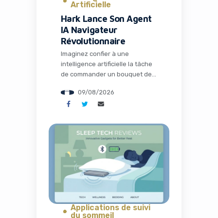
Artificielle
Hark Lance Son Agent
IA Navigateur
Révolutionnaire
Imaginez confier à une
intelligence artificielle la tâche
de commander un bouquet de
fleurs personnalisé sur un site
09/08/2026
sans API, de réserver une table
au restaurant idéal ou encore
de comparer les prix de
produits essentiels sur
plusieurs e-commerces en
quelques minutes. Ce n’est plus
de la science-fiction : Hark vient
de lever le voile […]
Applications de suivi
du sommeil