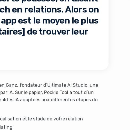
ch en relations. Alors on
 app est le moyen le plus
taires] de trouver leur
s like you're using an ad-
Ben Ganz, fondateur d’Ultimate AI Studio, une
r IA. Sur le papier, Pookie Tool a tout d’un
alités IA adaptées aux différentes étapes du
Yes, I will turn off Ad-Blocker
No Thanks
calisation et le stade de votre relation
dating