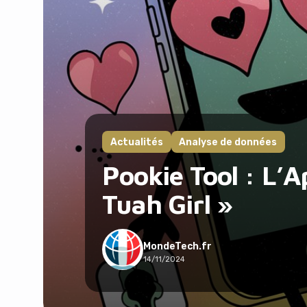
Actualités
Analyse de données
Pookie Tool : L’A
Tuah Girl »
MondeTech.fr
14/11/2024