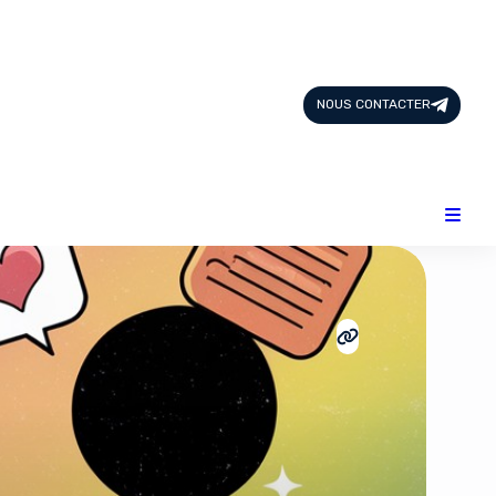
Page d'Accueil
Tous les Articles
NOUS CONTACTER
Nous Contacter
Catégories
Add-ons
Design & Créativité
E-commerce
Famille
Finance
Intelligence Artificielle
Lifestyle
Marketing & Ventes
Plateformes
Produits physiques