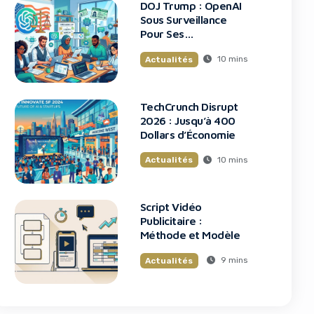
DOJ Trump : OpenAI
Sous Surveillance
Pour Ses
Recrutements
10 mins
Actualités
TechCrunch Disrupt
2026 : Jusqu’à 400
Dollars d’Économie
10 mins
Actualités
Script Vidéo
Publicitaire :
Méthode et Modèle
9 mins
Actualités