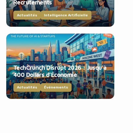
Recrutements
Actualités
Intelligence Artificielle
TechCrunch Disrupt 2026 : Jusqu’à
400 Dollars d’Économie
Actualités
Événements