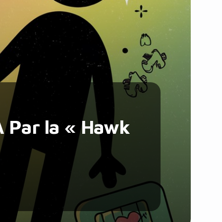
Santé et Forme
Social & Communauté
Tech & Développement
Travail & Productivité
Voyage
IA Par la « Hawk