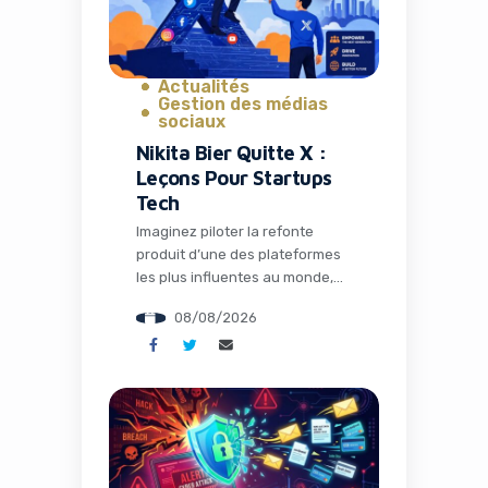
financières américaines […]
Actualités
Gestion des médias
sociaux
Nikita Bier Quitte X :
Leçons Pour Startups
Tech
Imaginez piloter la refonte
produit d’une des plateformes
les plus influentes au monde,
lancer 30 fonctionnalités en un
08/08/2026
an, tout en naviguant dans un
océan de controverses
médiatiques. C’est précisément
le défi que Nikita Bier a relevé
en tant que Head of Product
chez X, avant d’annoncer son
départ ce mois d’août 2026.
Pour les […]