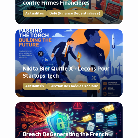
contre Firmes Financières
Actualités
DeFi (Finance Décentralisée)
Nikita Bier Quitte X : Leçons Pour
Startups Tech
Actualités
Gestion des médias sociaux
Breach DeGenerating the French