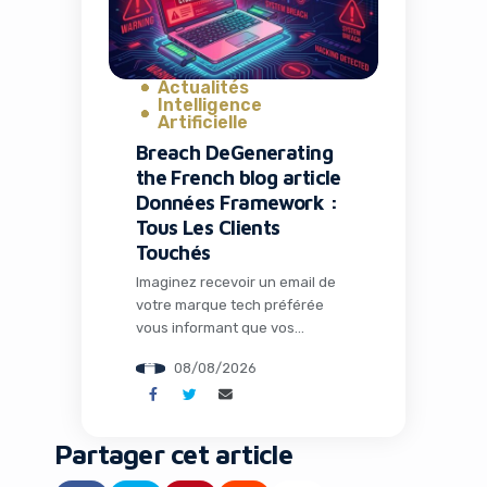
Actualités
Intelligence
Artificielle
Breach DeGenerating
the French blog article
Données Framework :
Tous Les Clients
Touchés
Imaginez recevoir un email de
votre marque tech préférée
vous informant que vos
données personnelles ont été
08/08/2026
volées. C’est exactement ce qui
vient d’arriver aux clients de
Framework, le pionnier des
ordinateurs modulaires et
Partager cet article
réparables. Cette affaire, loin