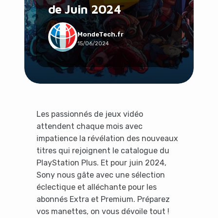
de Juin 2024
Social & Communauté
Tech & Développement
Travail & Productivité
MondeTech.fr
15/06/2024
Voyage
Les passionnés de jeux vidéo
attendent chaque mois avec
impatience la révélation des nouveaux
titres qui rejoignent le catalogue du
PlayStation Plus. Et pour juin 2024,
Sony nous gâte avec une sélection
éclectique et alléchante pour les
abonnés Extra et Premium. Préparez
vos manettes, on vous dévoile tout !