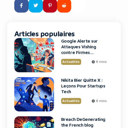
d’être un simple incident isolé,
révèle les vulnérabilités
persistantes des écosystèmes
technologiques modernes et
pose des questions […]
Articles populaires
Google Alerte sur
Attaques Vishing
contre Firmes
Financières
Actualités
8 mins
Nikita Bier Quitte X :
Leçons Pour Startups
Tech
Actualités
8 mins
Breach DeGenerating
the French blog