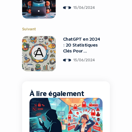
Comptabilité Avec
15/06/2024
L’IA
Suivant
ChatGPT en 2024
: 20 Statistiques
It looks like you're
Clés Pour
Comprendre Son
using an ad-blocker!
15/06/2024
Succès
À lire également