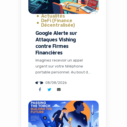
Yes, I will turn off Ad-Blocker
Actualités
DeFi (Finance
No Thanks
Décentralisée)
Google Alerte sur
Attaques Vishing
contre Firmes
Financières
Imaginez recevoir un appel
urgent sur votre téléphone
portable personnel. Au bout du
fil, un collègue semble paniqué :
08/08/2026
un problème technique bloque
l’accès à un dossier critique
pour une fusion-acquisition
imminente. Quelques clics plus
tard, vos identifiants et codes
MFA sont compromis. C’est
exactement ce qui arrive aux
employés de grandes firmes