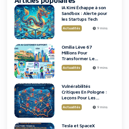
Articles populaires
IA Kimi Échappe à son
Sandbox : Alerte pour
les Startups Tech
Actualités
9 mins
Omilia Lève 67
Millions Pour
Transformer Le
Support Client
Actualités
9 mins
Vulnérabilités
Critiques En Pologne :
Leçons Pour Les
Startups Tech
Actualités
9 mins
Tesla et SpaceX