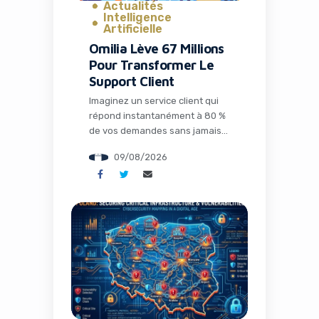
Actualités
Intelligence
Artificielle
Omilia Lève 67 Millions
Pour Transformer Le
Support Client
Imaginez un service client qui
répond instantanément à 80 %
de vos demandes sans jamais
s’énerver, qui connaît
09/08/2026
parfaitement votre historique
et qui optimise chaque
interaction pour maximiser la
satisfaction tout en réduisant
drastiquement les coûts. Ce
n’est plus de la science-fiction :
c’est la réalité que construit
Omilia, une société grecque qui
vient de […]