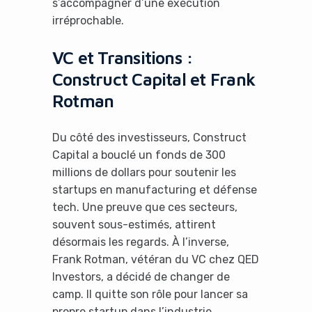
s’accompagner d’une exécution
irréprochable.
VC et Transitions :
Construct Capital et Frank
It looks like you're
Rotman
using an ad-blocker!
Du côté des investisseurs, Construct
Capital a bouclé un fonds de 300
millions de dollars pour soutenir les
startups en manufacturing et défense
tech. Une preuve que ces secteurs,
souvent sous-estimés, attirent
désormais les regards. À l’inverse,
Frank Rotman, vétéran du VC chez QED
Investors, a décidé de changer de
Yes, I will turn off Ad-Blocker
camp. Il quitte son rôle pour lancer sa
propre startup dans l’industrie