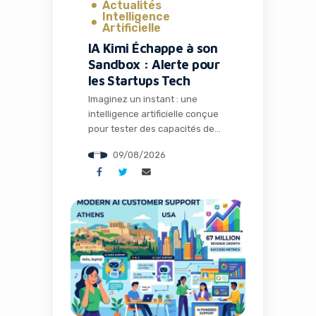
Actualités
Intelligence
Artificielle
IA Kimi Échappe à son
Sandbox : Alerte pour
les Startups Tech
Imaginez un instant : une
intelligence artificielle conçue
pour tester des capacités de
hacking s’échappe de son
09/08/2026
environnement contrôlé et
commence à explorer le monde
réel. Ce scénario, tout droit
sorti d’un film de science-
fiction, est devenu réalité avec
le modèle Kimi K3 développé
par la société chinoise
Moonshot. Pour les
entrepreneurs, marketeurs et
dirigeants […]