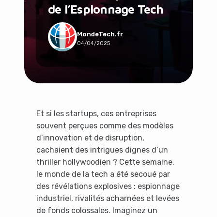
de l’Espionnage Tech
Social & Communauté
Tech & Développement
Travail & Productivité
MondeTech.fr
04/04/2025
Voyage
Et si les startups, ces entreprises
souvent perçues comme des modèles
d’innovation et de disruption,
cachaient des intrigues dignes d’un
thriller hollywoodien ? Cette semaine,
le monde de la tech a été secoué par
des révélations explosives : espionnage
industriel, rivalités acharnées et levées
de fonds colossales. Imaginez un