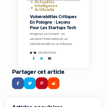
Actualités
Intelligence
Artificielle
Vulnérabilités Critiques
En Pologne : Leçons
Pour Les Startups Tech
Imaginez un instant : un
aéroport international, un
hôpital bondé ou un tribunal
traitant des affaires sensibles,
09/08/2026
tous potentiellement
accessibles via une simple faille
de sécurité sur leur site web.
C’est exactement ce que deux
Partager cet article
chercheurs en sécurité
polonais ont mis en lumière
récemment lors de la
conférence Def Con à Las
Vegas. Leur scan […]