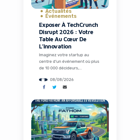
Actualités
Événements
Exposer À TechCrunch
Disrupt 2026 : Votre
Table Au Cœur De
L’Innovation
Imaginez votre startup au
centre d’un événement où plus
de 10 000 décideurs,
investisseurs et leaders tech se
08/08/2026
pressent pour découvrir les
innovations de demain. Pas
besoin d’une scène principale
ni d’un discours keynote :
parfois, une simple table bien
placée dans l’Expo Hall suffit à
créer des connexions qui
changent la trajectoire d’une
entreprise. […]