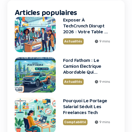
à ce moment que le […]
Articles populaires
Exposer À
TechCrunch Disrupt
2026 : Votre Table Au
Cœur De L’Innovation
Actualités
9 mins
Ford Fathom : Le
Camion Électrique
Abordable Qui
Bouleverse Le
Actualités
9 mins
Marché
Pourquoi Le Portage
Salarial Séduit Les
Freelances Tech
Comptabilité
9 mins