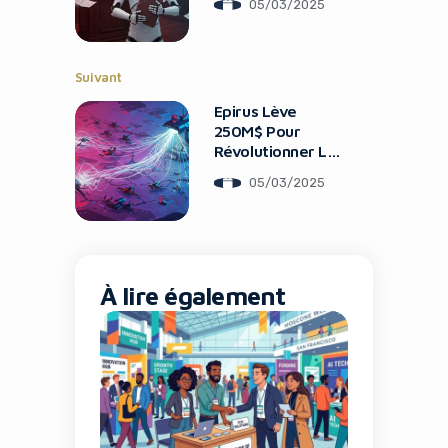
05/03/2025
Suivant
Epirus Lève
250M$ Pour
Révolutionner La
Défense Anti-
05/03/2025
Drones
À lire également