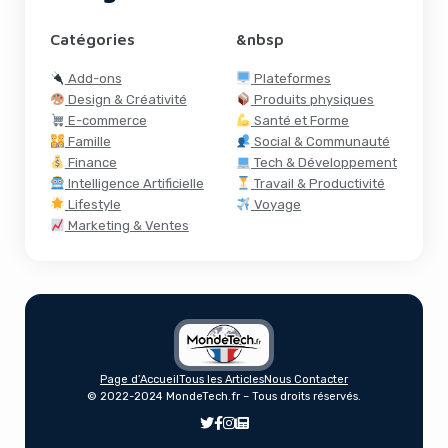
Catégories
&nbsp
Add-ons
Plateformes
Design & Créativité
Produits physiques
E-commerce
Santé et Forme
Famille
Social & Communauté
Finance
Tech & Développement
Intelligence Artificielle
Travail & Productivité
Lifestyle
Voyage
Marketing & Ventes
Page d’Accueil
Tous les Articles
Nous Contacter
Revenge Porn : Une Loi Qui Inquiète Les
© 2022-2024 MondeTech.fr – Tous droits réservés.
Experts