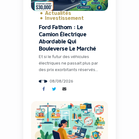
Actualités
Investissement
Ford Fathom : Le
Camion Électrique
Abordable Qui
Bouleverse Le Marché
Et si le futur des véhicules
électriques ne passait plus par
des prix exorbitants réservés
aux élites, mais par un camion
08/08/2026
accessible qui démocratise la
mobilité durable ? Ford vient de
frapper un grand coup avec
l’annonce du Fathom, un pick-
up électrique qui démarre à
seulement 28 350 dollars. Pour
les entrepreneurs, les
marketeurs digitaux […]