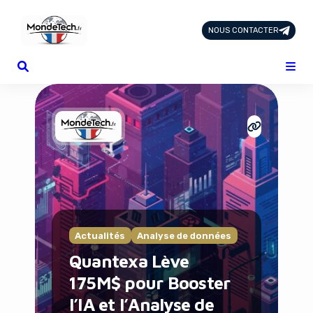
NOUS CONTACTER
Page d'Accueil
Tous les Articles
Nous Contacter
Catégories
Add-ons
Design & Créativité
E-commerce
Famille
Finance
Intelligence Artificielle
Actualités
Analyse de données
Lifestyle
Quantexa Lève
Marketing & Ventes
Plateformes
175M$ pour Booster
Produits physiques
l’IA et l’Analyse de
Santé et Forme