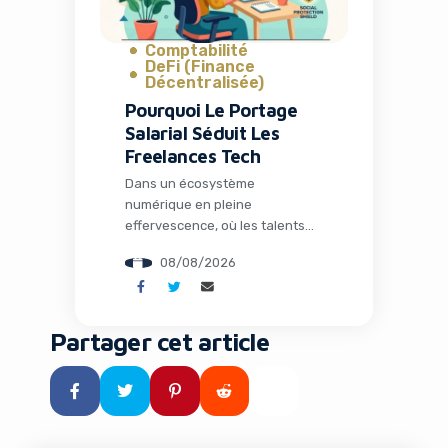
Comptabilité
DeFi (Finance
Décentralisée)
Pourquoi Le Portage
Salarial Séduit Les
Freelances Tech
Dans un écosystème
numérique en pleine
effervescence, où les talents
tech sont plus demandés que
08/08/2026
jamais, de nombreux
développeurs, chefs de projet
et consultants IT font le choix
audacieux de l’indépendance.
Partager cet article
Pourtant, après les premiers
mois d’euphorie, une réalité
administrative souvent lourde
vient ternir cette liberté tant
recherchée. C’est précisément