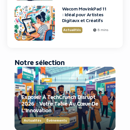
Wacom MovinkPad 11
: Idéal pour Artistes
Digitaux et Créatifs
Actualités
8 mins
Notre sélection
Exposer À TechCrunch Disrupt
2026 : Votre Table Au Cœur De
L’Innovation
Actualités
Événements