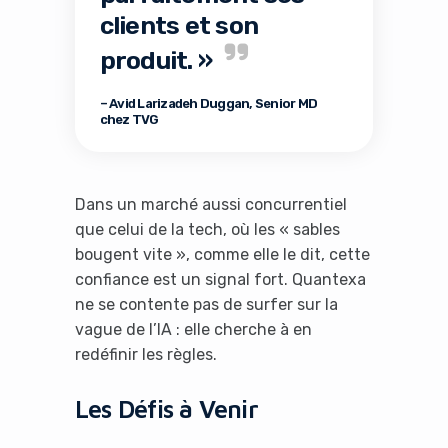
clients et son
produit. »
– Avid Larizadeh Duggan, Senior MD
chez TVG
Dans un marché aussi concurrentiel
que celui de la tech, où les « sables
bougent vite », comme elle le dit, cette
confiance est un signal fort. Quantexa
ne se contente pas de surfer sur la
vague de l’IA : elle cherche à en
redéfinir les règles.
It looks like you're
using an ad-blocker!
Les Défis à Venir