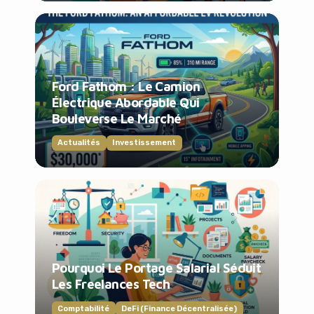
Ford Fathom : Le Camion
Électrique Abordable Qui
Bouleverse Le Marché
Actualités
Investissement
Pourquoi Le Portage Salarial Séduit
Les Freelances Tech
Comptabilité
DeFi (Finance Décentralisée)