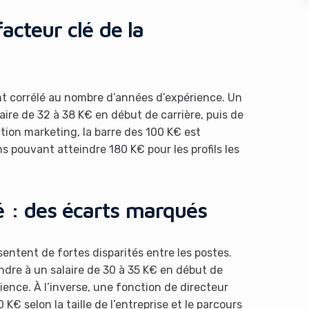
acteur clé de la
nt corrélé au nombre d’années d’expérience. Un
aire de 32 à 38 K€ en début de carrière, puis de
tion marketing, la barre des 100 K€ est
s like you're using an ad-
pouvant atteindre 180 K€ pour les profils les
é : des écarts marqués
entent de fortes disparités entre les postes.
dre à un salaire de 30 à 35 K€ en début de
Yes, I will turn off Ad-Blocker
No Thanks
ience. À l’inverse, une fonction de directeur
 selon la taille de l’entreprise et le parcours