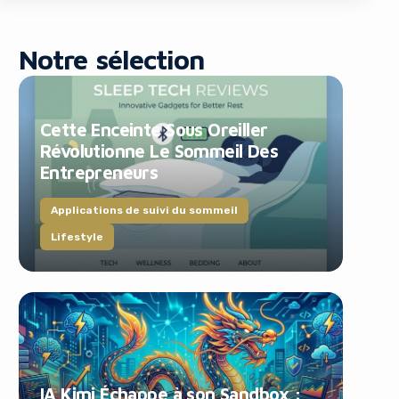
Notre sélection
Cette Enceinte Sous Oreiller
Révolutionne Le Sommeil Des
Entrepreneurs
blocker!
Applications de suivi du sommeil
Lifestyle
IA Kimi Échappe à son Sandbox :