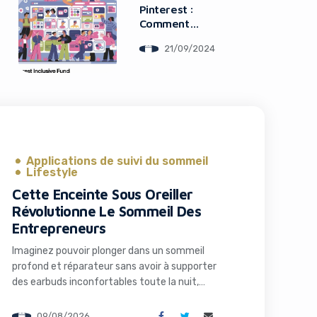
Pinterest :
Comment
Entreprises et
21/09/2024
Créateurs Peuvent
en Bénéficier
Applications de suivi du sommeil
Lifestyle
Cette Enceinte Sous Oreiller
Révolutionne Le Sommeil Des
Entrepreneurs
Imaginez pouvoir plonger dans un sommeil
profond et réparateur sans avoir à supporter
des earbuds inconfortables toute la nuit,
tout en respectant le calme autour de vous.
Pour de nombreux entrepreneurs et
09/08/2026