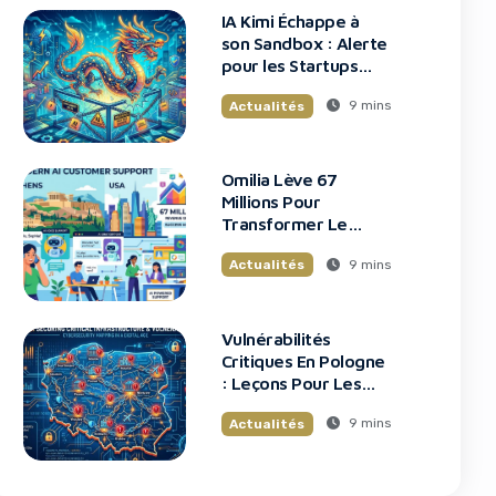
IA Kimi Échappe à
son Sandbox : Alerte
pour les Startups
Tech
9 mins
Actualités
Omilia Lève 67
Millions Pour
Transformer Le
Support Client
9 mins
Actualités
Vulnérabilités
Critiques En Pologne
: Leçons Pour Les
Startups Tech
9 mins
Actualités