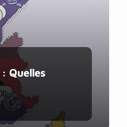
Santé et Forme
Social & Communauté
Tech & Développement
Travail & Productivité
Voyage
 : Quelles