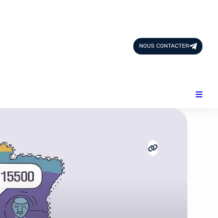
Page d'Accueil
Tous les Articles
NOUS CONTACTER
Nous Contacter
Catégories
Add-ons
Design & Créativité
E-commerce
Famille
Finance
Intelligence Artificielle
Lifestyle
Marketing & Ventes
Plateformes
Produits physiques