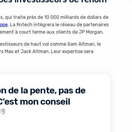
qui traite près de 10 000 milliards de dollars de
lope
. La fintech intègrera le réseau de partenaires
ncement à court terme aux clients de JP Morgan.
nvestisseurs de haut vol comme Sam Altman, le
rs Max et Jack Altman. Leur expertise sera
s like you're using an ad-
n de la pente, pas de
 C’est mon conseil
Yes, I will turn off Ad-Blocker
No Thanks