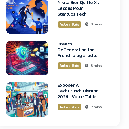
Nikita Bier Quitte X :
Leçons Pour
Startups Tech
8 mins
Actualités
Breach
DeGenerating the
French blog article
Données Framework
8 mins
Actualités
: Tous Les Clients
Touchés
Exposer À
TechCrunch Disrupt
2026 : Votre Table
Au Cœur De
9 mins
Actualités
L’Innovation