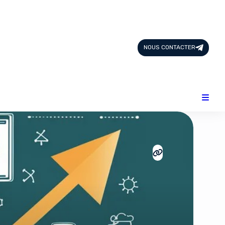
Page d'Accueil
Tous les Articles
NOUS CONTACTER
Nous Contacter
Catégories
Add-ons
Design & Créativité
E-commerce
Famille
Finance
Intelligence Artificielle
Lifestyle
Marketing & Ventes
Plateformes
Produits physiques