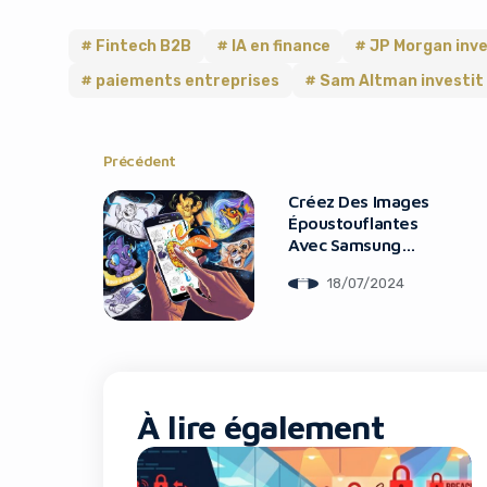
Fintech B2B
IA en finance
JP Morgan inve
paiements entreprises
Sam Altman investit
Précédent
Créez Des Images
Époustouflantes
Avec Samsung
Sketch To Image
18/07/2024
À lire également