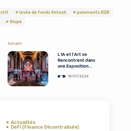
stit
levée de fonds fintech
paiements B2B
Slope
Suivant
L’IA et l’Art se
Rencontrent dans
une Exposition
Immersive à Venise
18/07/2024
Actualités
DeFi (Finance Décentralisée)