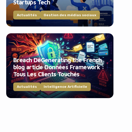
Startups Tech
Actualités
Gestion des médias sociaux
Breach DeGenerating the French
blog article Données Framework :
Tous Les Clients Touchés
Actualités
Intelligence Artificielle