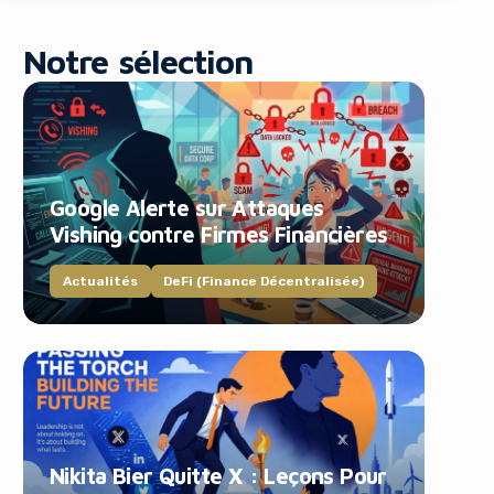
Notre sélection
Google Alerte sur Attaques
blocker!
Vishing contre Firmes Financières
Actualités
DeFi (Finance Décentralisée)
Nikita Bier Quitte X : Leçons Pour