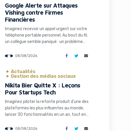
Google Alerte sur Attaques
Vishing contre Firmes
Financières
Imaginez recevoir un appel urgent sur votre
téléphone portable personnel. Au bout du fil,
un collègue semble paniqué : un problème
technique bloque l’accès à un dossier critique
pour une fusion-acquisition imminente.
08/08/2026
Quelques clics plus tard, vos identifiants et
codes MFA sont compromis. C’est
Actualités
exactement ce qui arrive aux employés de
Gestion des médias sociaux
grandes firmes financières américaines […]
Nikita Bier Quitte X : Leçons
Pour Startups Tech
Imaginez piloter la refonte produit d’une des
plateformes les plus influentes au monde,
lancer 30 fonctionnalités en un an, tout en
naviguant dans un océan de controverses
médiatiques. C’est précisément le défi que
08/08/2026