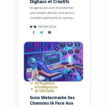
Digitaux et Créatifs
Imaginez pouvoir transformer
une simple idée en une œuvre
visuelle captivante en quelques
minutes, sans quitter votre
08/08/2026
canapé ou votre bureau
nomade. Dans un monde où le
contenu visuel règne en maître
sur les réseaux sociaux et les
campagnes marketing,
disposer du bon outil peut faire
toute la différence entre un
projet amateur et une […]
Actualités
Intelligence
Artificielle
Suno Watermarke Ses
Chansons IA Face Aux