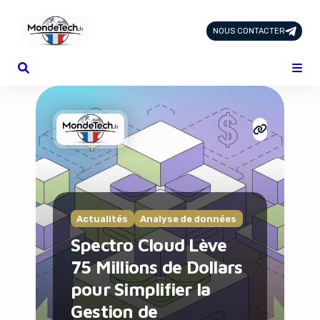
NOUS CONTACTER
Page d'Accueil
Tous les Articles
Nous Contacter
Catégories
Add-ons
Design & Créativité
E-commerce
Famille
Finance
Actualités
Analyse de données
Intelligence Artificielle
Spectro Cloud Lève
Lifestyle
75 Millions de Dollars
Marketing & Ventes
Plateformes
pour Simplifier la
Produits physiques
Gestion de
Santé et Forme