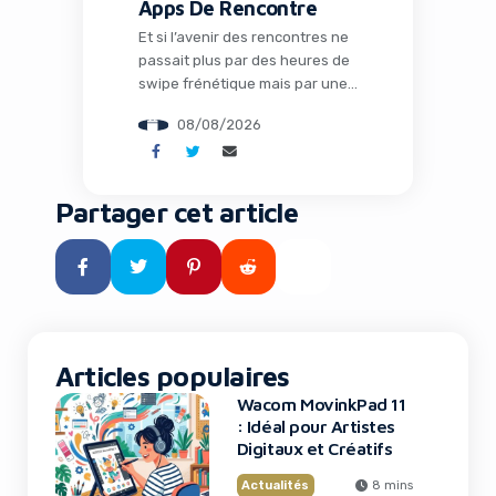
Apps De Rencontre
Et si l’avenir des rencontres ne
passait plus par des heures de
swipe frénétique mais par une
intelligence artificielle qui
08/08/2026
comprend vraiment qui vous
êtes ? C’est le pari audacieux
que fait Ditto, une application
qui séduit la Gen Z en
Partager cet article
remplaçant les interfaces
addictives par un système de
matchmaking intelligent et des
rendez-vous concrets. […]
Articles populaires
Wacom MovinkPad 11
: Idéal pour Artistes
Digitaux et Créatifs
Actualités
8 mins