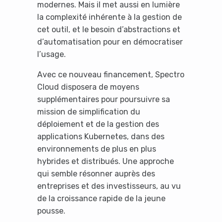
modernes. Mais il met aussi en lumière
la complexité inhérente à la gestion de
It looks like you're
cet outil, et le besoin d’abstractions et
d’automatisation pour en démocratiser
using an ad-blocker!
l’usage.
Avec ce nouveau financement, Spectro
Cloud disposera de moyens
supplémentaires pour poursuivre sa
mission de simplification du
déploiement et de la gestion des
applications Kubernetes, dans des
environnements de plus en plus
hybrides et distribués. Une approche
qui semble résonner auprès des
Yes, I will turn off Ad-Blocker
entreprises et des investisseurs, au vu
de la croissance rapide de la jeune
No Thanks
pousse.