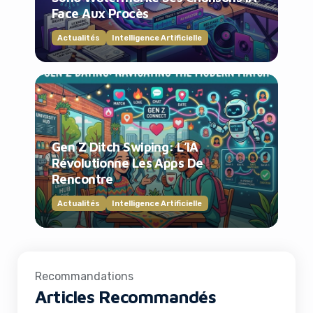
Face Aux Procès
Actualités
Intelligence Artificielle
Gen Z Ditch Swiping: L’IA
Révolutionne Les Apps De
Rencontre
Actualités
Intelligence Artificielle
Recommandations
Articles Recommandés