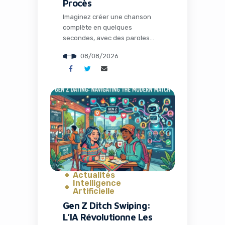
Procès
Imaginez créer une chanson
complète en quelques
secondes, avec des paroles
poignantes, une mélodie
08/08/2026
entraînante et une voix qui
semble tout droit sortie d’un
studio professionnel. C’est la
promesse des outils
d’intelligence artificielle comme
Suno. Mais derrière cette
révolution créative se cachent
des tensions majeures avec
l’industrie musicale
traditionnelle. Aujourd’hui, Suno
fait un pas décisif […]
Actualités
Intelligence
Artificielle
Gen Z Ditch Swiping:
L’IA Révolutionne Les