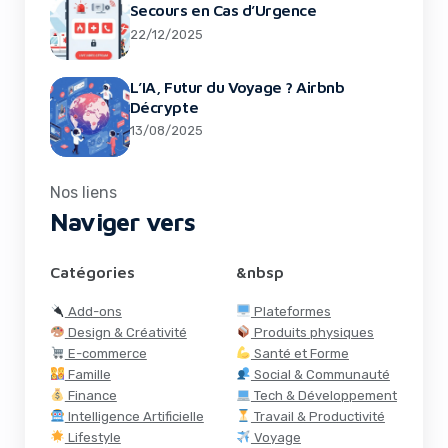
Secours en Cas d’Urgence
22/12/2025
L’IA, Futur du Voyage ? Airbnb
Décrypte
13/08/2025
Nos liens
Naviger vers
Catégories
&nbsp
Add-ons
Plateformes
Design & Créativité
Produits physiques
E-commerce
Santé et Forme
Famille
Social & Communauté
Finance
Tech & Développement
Intelligence Artificielle
Travail & Productivité
Lifestyle
Voyage