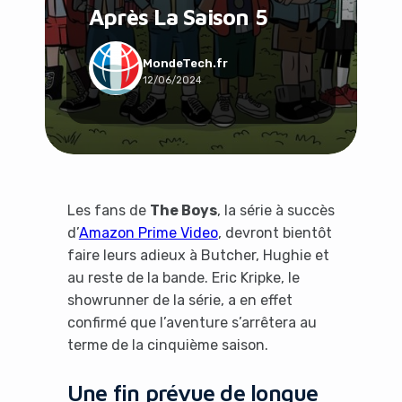
Après La Saison 5
Social & Communauté
Tech & Développement
Travail & Productivité
MondeTech.fr
12/06/2024
Voyage
Les fans de
The Boys
, la série à succès
d’
Amazon Prime Video
, devront bientôt
faire leurs adieux à Butcher, Hughie et
au reste de la bande. Eric Kripke, le
showrunner de la série, a en effet
confirmé que l’aventure s’arrêtera au
terme de la cinquième saison.
Une fin prévue de longue