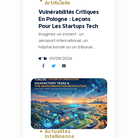
Artificielle
Vulnérabilités Critiques
En Pologne : Leçons
Pour Les Startups Tech
Imaginez un instant : un
aéroport international, un
hôpital bondé ou un tribunal
traitant des affaires sensibles,
09/08/2026
tous potentiellement
accessibles via une simple faille
de sécurité sur leur site web.
C’est exactement ce que deux
chercheurs en sécurité
polonais ont mis en lumière
récemment lors de la
conférence Def Con à Las
Vegas. Leur scan […]
Actualités
Intelligence