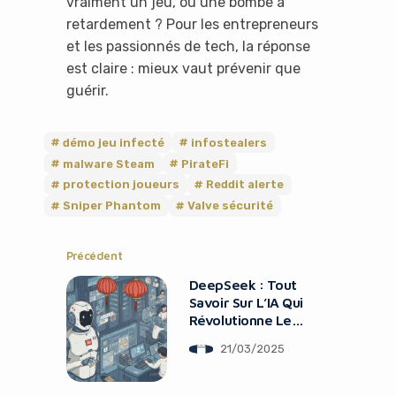
vraiment un jeu, ou une bombe à
retardement ? Pour les entrepreneurs
et les passionnés de tech, la réponse
est claire : mieux vaut prévenir que
guérir.
démo jeu infecté
infostealers
malware Steam
PirateFi
protection joueurs
Reddit alerte
Sniper Phantom
Valve sécurité
Précédent
DeepSeek : Tout
Savoir Sur L’IA Qui
Révolutionne Le
Marché
21/03/2025