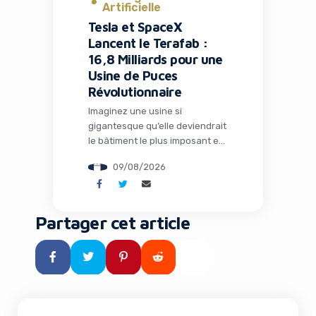
Artificielle
Tesla et SpaceX
Lancent le Terafab :
16,8 Milliards pour une
Usine de Puces
Révolutionnaire
Imaginez une usine si
gigantesque qu’elle deviendrait
le bâtiment le plus imposant et
le plus précieux de la planète.
09/08/2026
C’est exactement le projet
ambitieux que Tesla et SpaceX
viennent d’annoncer : le
Terafab, une fabrique de semi-
Partager cet article
conducteurs révolutionnaire au
Texas qui pourrait redéfinir
l’avenir de l’intelligence
artificielle et de la robotique.
Pour les entrepreneurs, les […]