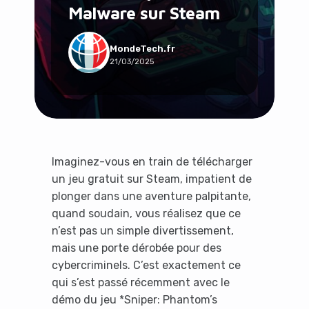
Malware sur Steam
Social & Communauté
Tech & Développement
Travail & Productivité
MondeTech.fr
21/03/2025
Voyage
Imaginez-vous en train de télécharger
un jeu gratuit sur Steam, impatient de
plonger dans une aventure palpitante,
quand soudain, vous réalisez que ce
n’est pas un simple divertissement,
mais une porte dérobée pour des
cybercriminels. C’est exactement ce
qui s’est passé récemment avec le
démo du jeu *Sniper: Phantom’s