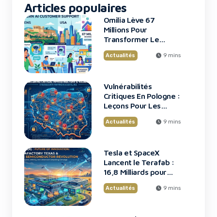
Articles populaires
Omilia Lève 67
Millions Pour
Transformer Le
Support Client
Actualités
9 mins
Vulnérabilités
Critiques En Pologne :
Leçons Pour Les
Startups Tech
Actualités
9 mins
Tesla et SpaceX
Lancent le Terafab :
16,8 Milliards pour
une Usine de Puces
Actualités
9 mins
Révolutionnaire