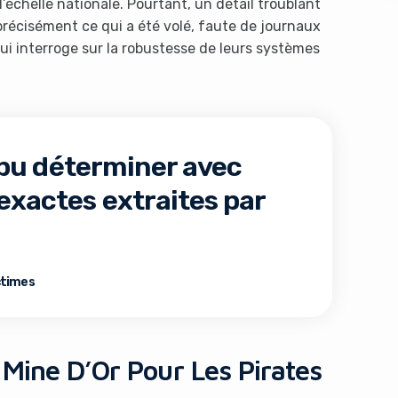
 l’échelle nationale. Pourtant, un détail troublant
précisément ce qui a été volé, faute de journaux
ui interroge sur la robustesse de leurs systèmes
 pu déterminer avec
s like you're using an ad-
exactes extraites par
ictimes
Yes, I will turn off Ad-Blocker
No Thanks
Mine D’Or Pour Les Pirates