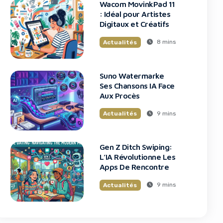
Wacom MovinkPad 11
: Idéal pour Artistes
Digitaux et Créatifs
8 mins
Actualités
Suno Watermarke
Ses Chansons IA Face
Aux Procès
9 mins
Actualités
Gen Z Ditch Swiping:
L’IA Révolutionne Les
Apps De Rencontre
9 mins
Actualités