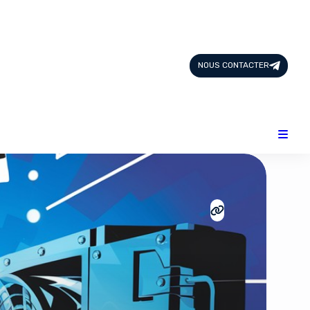
Page d'Accueil
Tous les Articles
NOUS CONTACTER
Nous Contacter
Catégories
Add-ons
Design & Créativité
E-commerce
Famille
Finance
Intelligence Artificielle
Lifestyle
Marketing & Ventes
Plateformes
Produits physiques