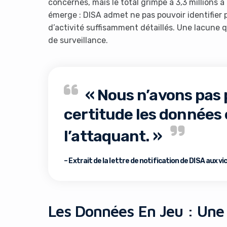
concernés, mais le total grimpe à 3,3 millions à
émerge : DISA admet ne pas pouvoir identifier 
d’activité suffisamment détaillés. Une lacune q
de surveillance.
« Nous n’avons pas
It look
certitude les données 
l’attaquant. »
– Extrait de la lettre de notification de DISA aux v
Les Données En Jeu : Une 