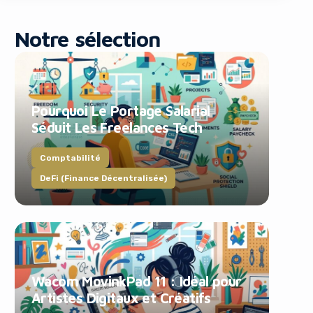
Notre sélection
Pourquoi Le Portage Salarial
Séduit Les Freelances Tech
blocker!
Comptabilité
DeFi (Finance Décentralisée)
Wacom MovinkPad 11 : Idéal pour
Artistes Digitaux et Créatifs