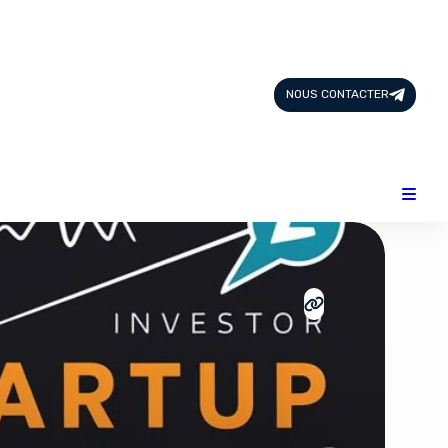
Page d'Accueil
Tous les Articles
NOUS CONTACTER
Nous Contacter
Catégories
Add-ons
Design & Créativité
E-commerce
Famille
Finance
Intelligence Artificielle
Lifestyle
Marketing & Ventes
Plateformes
Produits physiques