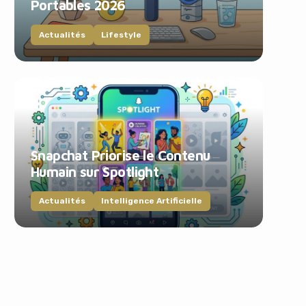
Portables 2026
Actualités
Lifestyle
Snapchat Priorise le Contenu
Humain sur Spotlight
Actualités
Intelligence Artificielle