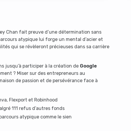
sley Chan fait preuve d’une détermination sans
arcours atypique lui forge un mental d’acier et
ités qui se révèleront précieuses dans sa carrière
s like you're using an ad-
ns jusqu’à participer à la création de
Google
ement ? Miser sur des entrepreneurs au
inaison de passion et de persévérance face à
nva, Flexport et Robinhood
algré 111 refus d’autres fonds
parcours atypique comme le sien
Yes, I will turn off Ad-Blocker
No Thanks