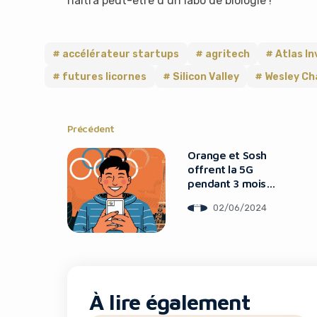
naîtra peut-être d’un labo de biologie !
accélérateur startups
agritech
Atlas I
futures licornes
Silicon Valley
Wesley Ch
Précédent
Orange et Sosh
offrent la 5G
pendant 3 mois
pour les JO
02/06/2024
À lire également