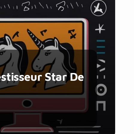
Santé et Forme
Social & Communauté
Tech & Développement
Travail & Productivité
Voyage
stisseur Star De