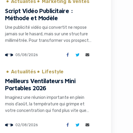
Actualités
Marketing & Ventes
Script Vidéo Publicitaire :
Méthode et Modèle
Une publicité vidéo qui convertit ne repose
jamais sur le hasard, mais sur une structure
millimétrée. Pour transformer vos prospects
en clients, votre message doit suivre un
canevas précis qui allie psychologie et
05/08/2026
technique — accroche, tension, résolution,
action. Vous avez sans doute déjà ressenti
Actualités
Lifestyle
cette frustration : votre contenu est ignoré
après trois secondes […]
Meilleurs Ventilateurs Mini
Portables 2026
Imaginez une réunion importante en plein
mois d’août, la température qui grimpe et
votre concentration qui fond plus vite que
votre glace. Pour les entrepreneurs, les
freelances et les professionnels nomades, la
02/08/2026
chaleur n’est pas qu’un désagrément : c’est