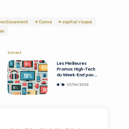
nvestissement
Canva
capital-risque
an
Suivant
Les Meilleures
Promos High-Tech
du Week-End pour
Économiser
03/06/2024