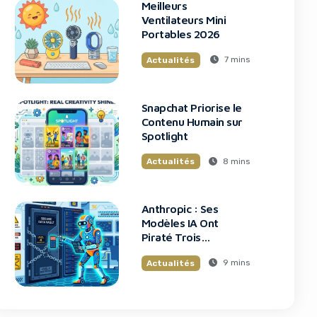
Meilleurs
Ventilateurs Mini
Portables 2026
7 mins
Actualités
Snapchat Priorise le
Contenu Humain sur
Spotlight
8 mins
Actualités
Anthropic : Ses
Modèles IA Ont
Piraté Trois
Entreprises Lors de
9 mins
Actualités
Tests