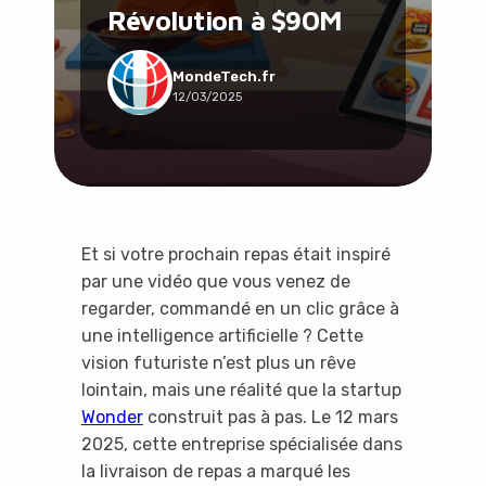
Révolution à $90M
Social & Communauté
Tech & Développement
Travail & Productivité
MondeTech.fr
12/03/2025
Voyage
Et si votre prochain repas était inspiré
par une vidéo que vous venez de
regarder, commandé en un clic grâce à
une intelligence artificielle ? Cette
vision futuriste n’est plus un rêve
lointain, mais une réalité que la startup
Wonder
construit pas à pas. Le 12 mars
2025, cette entreprise spécialisée dans
la livraison de repas a marqué les