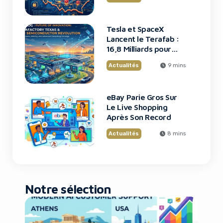
Tesla et SpaceX
Lancent le Terafab :
16,8 Milliards pour
une Usine de Puces
Actualités
9 mins
Révolutionnaire
eBay Parie Gros Sur
Le Live Shopping
Après Son Record
Actualités
8 mins
Notre sélection