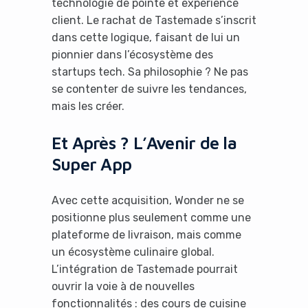
It looks like you're
technologie de pointe et expérience
client. Le rachat de Tastemade s’inscrit
using an ad-blocker!
dans cette logique, faisant de lui un
pionnier dans l’écosystème des
startups tech. Sa philosophie ? Ne pas
se contenter de suivre les tendances,
mais les créer.
Et Après ? L’Avenir de la
Super App
Avec cette acquisition, Wonder ne se
Yes, I will turn off Ad-Blocker
positionne plus seulement comme une
plateforme de livraison, mais comme
No Thanks
un écosystème culinaire global.
L’intégration de Tastemade pourrait
ouvrir la voie à de nouvelles
fonctionnalités : des cours de cuisine