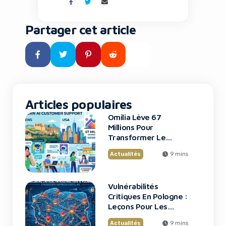
ambitieux que Tesla et SpaceX
viennent d’annoncer : le
Terafab, une fabrique de semi-
Partager cet article
conducteurs révolutionnaire au
Texas qui pourrait redéfinir
l’avenir de l’intelligence
artificielle et de la robotique.
Pour les entrepreneurs, les […]
Articles populaires
Omilia Lève 67
Millions Pour
Transformer Le
Support Client
Actualités
9 mins
Vulnérabilités
Critiques En Pologne :
Leçons Pour Les
Startups Tech
Actualités
9 mins