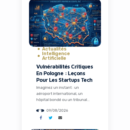
satisfaction tout en réduisant
drastiquement les coûts. Ce
n’est plus de la science-fiction :
c’est la réalité que construit
Omilia, une société grecque qui
vient de […]
Actualités
Intelligence
Artificielle
Vulnérabilités Critiques
En Pologne : Leçons
Pour Les Startups Tech
Imaginez un instant : un
aéroport international, un
hôpital bondé ou un tribunal
traitant des affaires sensibles,
09/08/2026
tous potentiellement
accessibles via une simple faille
de sécurité sur leur site web.