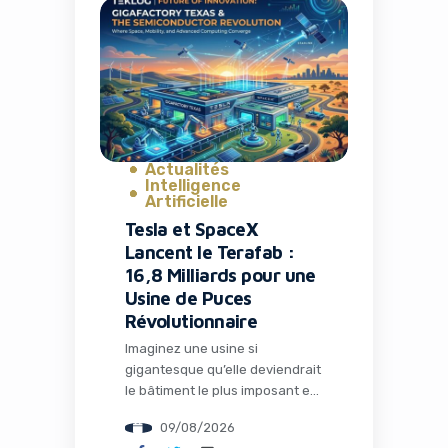
C’est exactement ce que deux
chercheurs en sécurité
polonais ont mis en lumière
récemment lors de la
conférence Def Con à Las
Vegas. Leur scan […]
Actualités
Intelligence
Artificielle
Tesla et SpaceX
Lancent le Terafab :
16,8 Milliards pour une
Usine de Puces
Révolutionnaire
Imaginez une usine si
gigantesque qu’elle deviendrait
le bâtiment le plus imposant et
le plus précieux de la planète.
09/08/2026
C’est exactement le projet