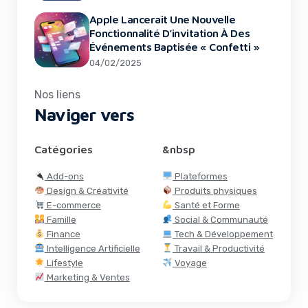
Apple Lancerait Une Nouvelle
Fonctionnalité D’invitation À Des
Événements Baptisée « Confetti »
04/02/2025
Nos liens
Naviger vers
Catégories
&nbsp
Add-ons
Plateformes
Design & Créativité
Produits physiques
E-commerce
Santé et Forme
Famille
Social & Communauté
Finance
Tech & Développement
Intelligence Artificielle
Travail & Productivité
Lifestyle
Voyage
Marketing & Ventes