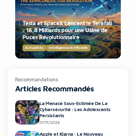
Tesla et SpaceX Lancent le Terafab
: 16,8 Milliards pour une Usine de
Puces Révolutionnaire
Actualités
Intelligence Artificielle
Recommandations
Articles Recommandés
La Menace Sous-Estimée De La
Cybersécurité : Les Adolescents
Persistants
01/11/2024
Apple et Klarna : Le Nouveau