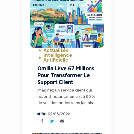
Actualités
Intelligence
Artificielle
Omilia Lève 67 Millions
Pour Transformer Le
Support Client
Imaginez un service client qui
répond instantanément à 80 %
de vos demandes sans jamais
s’énerver, qui connaît
09/08/2026
parfaitement votre historique
et qui optimise chaque
interaction pour maximiser la