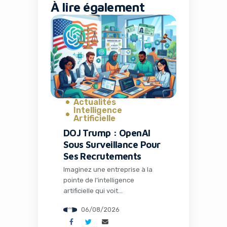
À lire également
Actualités
Intelligence
Artificielle
DOJ Trump : OpenAI
Sous Surveillance Pour
Ses Recrutements
Imaginez une entreprise à la
pointe de l’intelligence
artificielle qui voit
soudainement ses pratiques de
06/08/2026
recrutement scrutées au plus
haut niveau par le