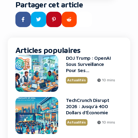
allie psychologie et technique —
Partager cet article
accroche, tension, résolution,
action. Vous avez sans doute
déjà ressenti cette frustration :
votre contenu est ignoré après
trois secondes […]
Articles populaires
DOJ Trump : OpenAI
Sous Surveillance
Pour Ses
Recrutements
Actualités
10 mins
TechCrunch Disrupt
2026 : Jusqu’à 400
Dollars d’Économie
Actualités
10 mins