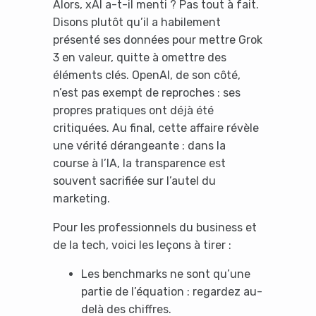
Alors, xAI a-t-il menti ? Pas tout à fait.
Disons plutôt qu’il a habilement
présenté ses données pour mettre Grok
3 en valeur, quitte à omettre des
éléments clés. OpenAI, de son côté,
n’est pas exempt de reproches : ses
propres pratiques ont déjà été
critiquées. Au final, cette affaire révèle
It looks like you're
une vérité dérangeante : dans la
course à l’IA, la transparence est
using an ad-blocker!
souvent sacrifiée sur l’autel du
marketing.
Pour les professionnels du business et
de la tech, voici les leçons à tirer :
Les benchmarks ne sont qu’une
partie de l’équation : regardez au-
delà des chiffres.