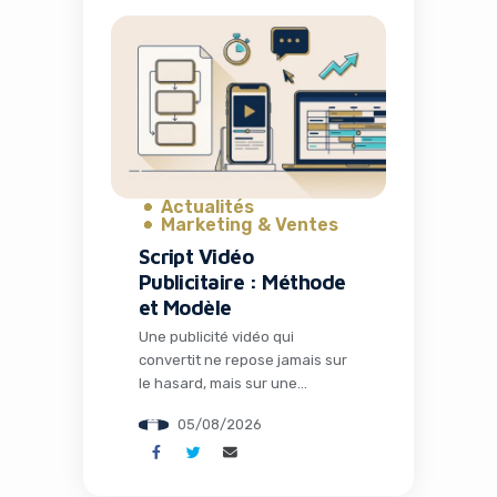
TechCrunch Disrupt 2026, et en
ce moment, une opportunité
exceptionnelle s’offre à vous :
une flash sale qui permet
d’économiser jusqu’à 400
dollars sur votre pass. Pour les
[…]
Actualités
Marketing & Ventes
Script Vidéo
Publicitaire : Méthode
et Modèle
Une publicité vidéo qui
convertit ne repose jamais sur
le hasard, mais sur une
structure millimétrée. Pour
05/08/2026
transformer vos prospects en
clients, votre message doit
suivre un canevas précis qui