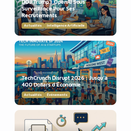
DOJ Trump : OpenAI Sous
Surveillance Pour Ses
Recrutements
Actualités
Intelligence Artificielle
TechCrunch Disrupt 2026 : Jusqu’à
400 Dollars d’Économie
Actualités
Événements