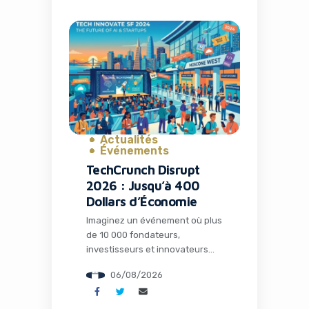
gouvernement américain. C’est
exactement ce qui arrive à
OpenAI en ce mois d’août 2026.
Le Department of Justice (DOJ)
sous l’administration Trump a
annoncé une surveillance de
trois ans sur les processus […]
Actualités
Événements
TechCrunch Disrupt
2026 : Jusqu’à 400
Dollars d’Économie
Imaginez un événement où plus
de 10 000 fondateurs,
investisseurs et innovateurs
tech se réunissent pour
06/08/2026
transformer des idées en
momentum concret. C’est
exactement ce que propose