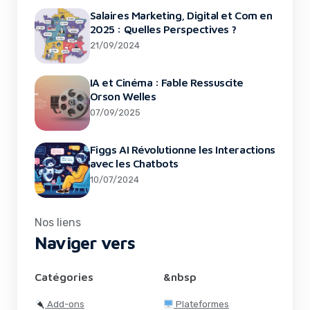
Salaires Marketing, Digital et Com en
2025 : Quelles Perspectives ?
21/09/2024
IA et Cinéma : Fable Ressuscite
Orson Welles
07/09/2025
Figgs AI Révolutionne les Interactions
avec les Chatbots
10/07/2024
Nos liens
Naviger vers
Catégories
&nbsp
Add-ons
Plateformes