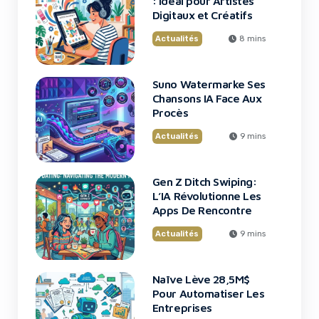
: Idéal pour Artistes
Digitaux et Créatifs
Actualités
8 mins
Suno Watermarke Ses
Chansons IA Face Aux
Procès
Actualités
9 mins
Gen Z Ditch Swiping:
L’IA Révolutionne Les
Apps De Rencontre
Actualités
9 mins
Naïve Lève 28,5M$
Pour Automatiser Les
Entreprises