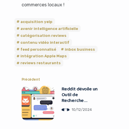
commerces locaux !
acquisition yelp
avenir intelligence artificielle
catégorisation reviews
contenu vidéo interactif
feed personnalisé
inbox business
intégration Apple Maps
reviews restaurants
Précédent
Reddit dévoile un
It looks like you're
Outil de
using an ad-blocker!
Recherche
conversationnelle
10/12/2024
IA innovant