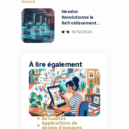
Suivant
Nexalus
Révolutionne le
Refroidissement
des Data Centers
10/12/2024
Yes, I will turn off Ad-Blocker
À lire également
No Thanks
Actualités
Applications de
design d'espaces