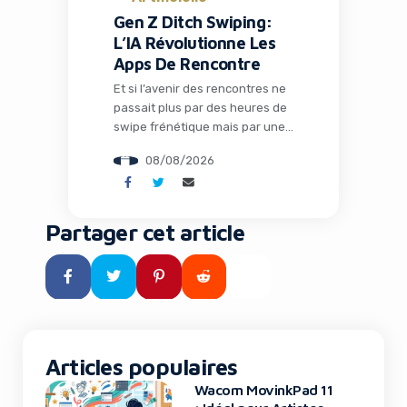
Gen Z Ditch Swiping:
L’IA Révolutionne Les
Apps De Rencontre
Et si l’avenir des rencontres ne
passait plus par des heures de
swipe frénétique mais par une
intelligence artificielle qui
08/08/2026
comprend vraiment qui vous
êtes ? C’est le pari audacieux
que fait Ditto, une application
qui séduit la Gen Z en
Partager cet article
remplaçant les interfaces
addictives par un système de
matchmaking intelligent et des
rendez-vous concrets. […]
Articles populaires
Wacom MovinkPad 11