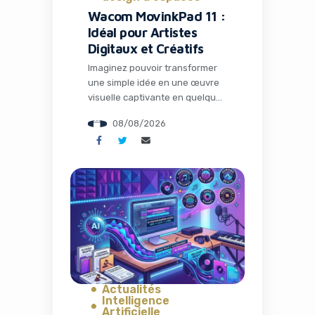
Wacom MovinkPad 11 :
Idéal pour Artistes
Digitaux et Créatifs
Imaginez pouvoir transformer
une simple idée en une œuvre
visuelle captivante en quelques
minutes, sans quitter votre
08/08/2026
canapé ou votre bureau
nomade. Dans un monde où le
contenu visuel règne en maître
sur les réseaux sociaux et les
campagnes marketing,
disposer du bon outil peut faire
toute la différence entre un
projet amateur et une […]
Actualités
Intelligence
Artificielle