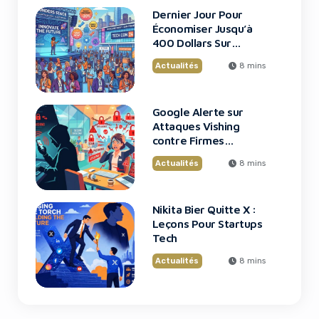
Dernier Jour Pour
Économiser Jusqu’à
400 Dollars Sur
TechCrunch Disrupt
Actualités
8 mins
2026
Google Alerte sur
Attaques Vishing
contre Firmes
Financières
Actualités
8 mins
Nikita Bier Quitte X :
Leçons Pour Startups
Tech
Actualités
8 mins