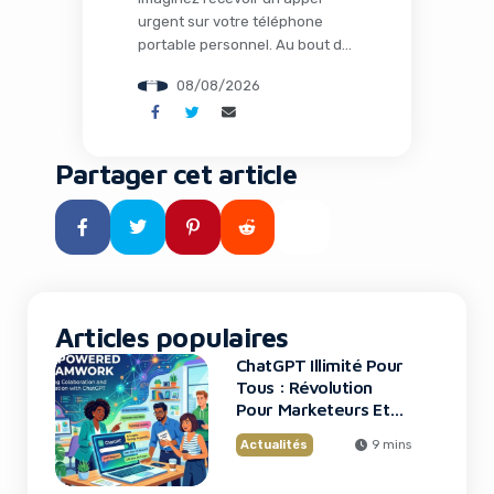
urgent sur votre téléphone
portable personnel. Au bout du
fil, un collègue semble paniqué :
08/08/2026
un problème technique bloque
l’accès à un dossier critique
pour une fusion-acquisition
imminente. Quelques clics plus
Partager cet article
tard, vos identifiants et codes
MFA sont compromis. C’est
exactement ce qui arrive aux
employés de grandes firmes
financières américaines […]
Articles populaires
ChatGPT Illimité Pour
Tous : Révolution
Pour Marketeurs Et
Startups
Actualités
9 mins