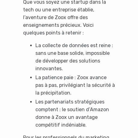
Que vous soyez une startup dans la
tech ou une entreprise établie,
l’aventure de Zoox offre des
enseignements précieux. Voici
quelques points à retenir :
La collecte de données est reine :
sans une base solide, impossible
de développer des solutions
innovantes.
La patience paie : Zoox avance
It looks like you're
pas à pas, privilégiant la sécurité à
using an ad-blocker!
la précipitation.
Les partenariats stratégiques
comptent : le soutien d’Amazon
donne à Zoox un avantage
compétitif indéniable.
Pour les professionnels du marketing