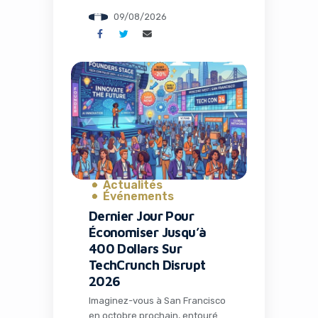
sans payer un centime. C’est
09/08/2026
désormais une réalité grâce à
la dernière annonce d’OpenAI
qui bouleverse l’accès à
l’intelligence artificielle. Pour les
professionnels du marketing,
les entrepreneurs et les
équipes de startups, cette
évolution représente bien plus
qu’une simple mise à […]
Actualités
Événements
Dernier Jour Pour
Économiser Jusqu’à
400 Dollars Sur
TechCrunch Disrupt
2026
Imaginez-vous à San Francisco
en octobre prochain, entouré