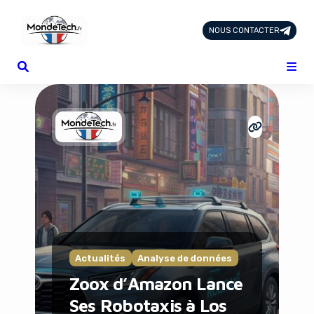
NOUS CONTACTER
Page d'Accueil
Tous les Articles
Nous Contacter
Catégories
Add-ons
Design & Créativité
E-commerce
Famille
Finance
Intelligence Artificielle
Lifestyle
Marketing & Ventes
Actualités
Analyse de données
Plateformes
Zoox d’Amazon Lance
Produits physiques
Ses Robotaxis à Los
Santé et Forme