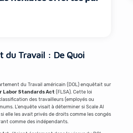
 du Travail : De Quoi
s like you're using an ad-
artement du Travail américain (DOL) enquêtait sur
r Labor Standards Act
(FLSA). Cette loi
lassification des travailleurs (employés ou
mums. L’enquête visait à déterminer si Scale AI
 si elle les avait privés de droits comme les congés
Yes, I will turn off Ad-Blocker
No Thanks
érant comme des indépendants.