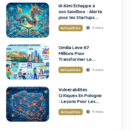
IA Kimi Échappe à
son Sandbox : Alerte
pour les Startups
Tech
9 mins
Actualités
Omilia Lève 67
Millions Pour
Transformer Le
Support Client
9 mins
Actualités
Vulnérabilités
Critiques En Pologne
: Leçons Pour Les
Startups Tech
9 mins
Actualités