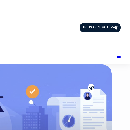
Page d'Accueil
Tous les Articles
NOUS CONTACTER
Nous Contacter
Catégories
Add-ons
Design & Créativité
E-commerce
Famille
Finance
Intelligence Artificielle
Lifestyle
Marketing & Ventes
Plateformes
Produits physiques