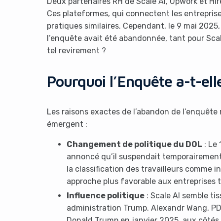
Deux partenaires RH de Scale AI, Upwork et Hir
Ces plateformes, qui connectent les entrepris
pratiques similaires. Cependant, le 9 mai 2025
l’enquête avait été abandonnée, tant pour Scal
tel revirement ?
Pourquoi l’Enquête a-t-el
Les raisons exactes de l’abandon de l’enquête 
émergent :
Changement de politique du DOL
: Le 
annoncé qu’il suspendait temporairement un
la classification des travailleurs comme 
approche plus favorable aux entreprises 
Influence politique
: Scale AI semble tis
administration Trump. Alexandr Wang, PDG d
Donald Trump en janvier 2025, aux côtés 