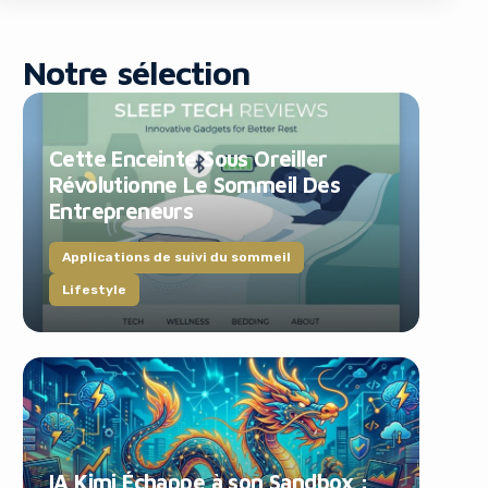
Notre sélection
Cette Enceinte Sous Oreiller
Révolutionne Le Sommeil Des
Entrepreneurs
blocker!
Applications de suivi du sommeil
Lifestyle
IA Kimi Échappe à son Sandbox :